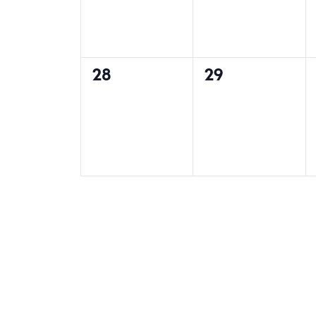
0
0
28
29
events,
events,