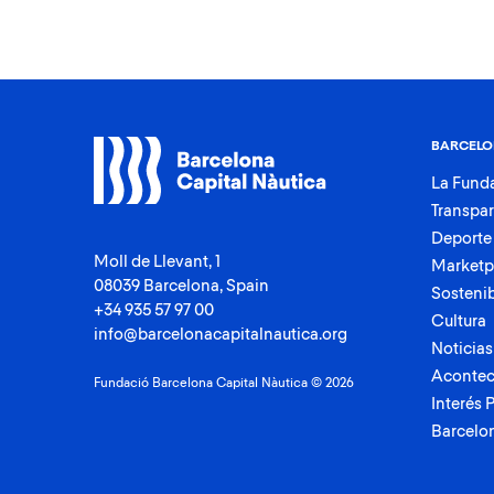
BARCELO
La Fund
Transpa
Deporte
Moll de Llevant, 1
Marketp
08039 Barcelona, Spain
Sostenib
+34 935 57 97 00
Cultura
info@barcelonacapitalnautica.org
Noticias
Acontec
Fundació Barcelona Capital Nàutica © 2026
Interés 
Barcelo