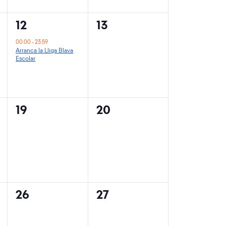
1
0
12
13
event,
events,
00:00
-
23:59
Arranca la Lliga Blava
Escolar
0
0
19
20
events,
events,
0
0
26
27
events,
events,