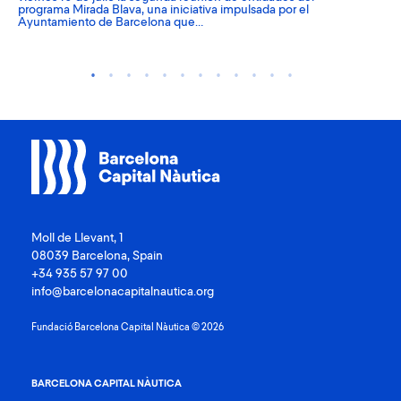
programa Mirada Blava, una iniciativa impulsada por el
rec
Ayuntamiento de Barcelona que…
Uni
Moll de Llevant, 1
08039 Barcelona, Spain
+34 935 57 97 00
info@barcelonacapitalnautica.org
Fundació Barcelona Capital Nàutica © 2026
BARCELONA CAPITAL NÀUTICA