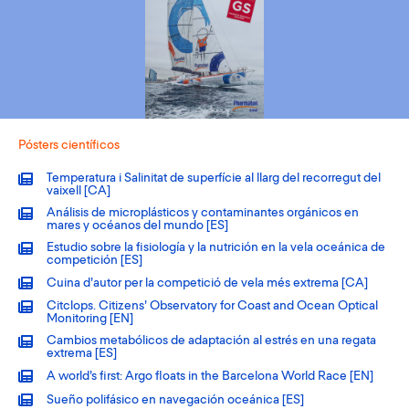
Pósters científicos
Temperatura i Salinitat de superfície al llarg del recorregut del
vaixell [CA]
Análisis de microplásticos y contaminantes orgánicos en
mares y océanos del mundo [ES]
Estudio sobre la fisiología y la nutrición en la vela oceánica de
competición [ES]
Cuina d’autor per la competició de vela més extrema [CA]
Citclops. Citizens’ Observatory for Coast and Ocean Optical
Monitoring [EN]
Cambios metabólicos de adaptación al estrés en una regata
extrema [ES]
A world’s first: Argo floats in the Barcelona World Race [EN]
Sueño polifásico en navegación oceánica [ES]