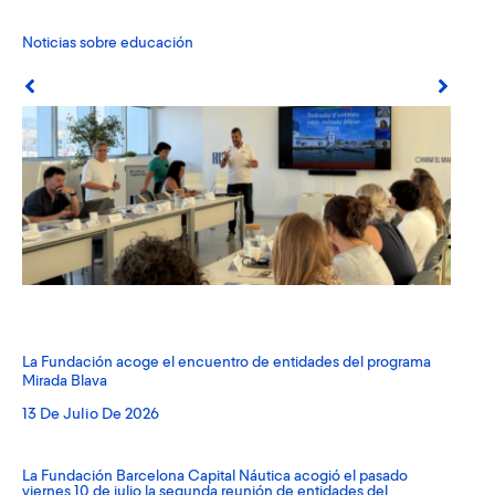
Noticias sobre educación
La Fundación acoge el encuentro de entidades del programa
RC 
Mirada Blava
Déc
13 De Julio De 2026
18
La Fundación Barcelona Capital Náutica acogió el pasado
La 
viernes 10 de julio la segunda reunión de entidades del
Sai