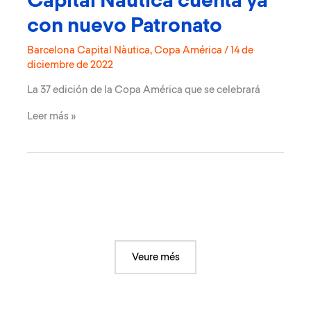
Capital Nàutica cuenta ya
con nuevo Patronato
Barcelona Capital Nàutica
,
Copa América
/
14 de
diciembre de 2022
La 37 edición de la Copa América que se celebrará
La
Leer más »
Fundació
Barcelona
Capital
Nàutica
cuenta
ya
con
nuevo
Patronato
Veure més