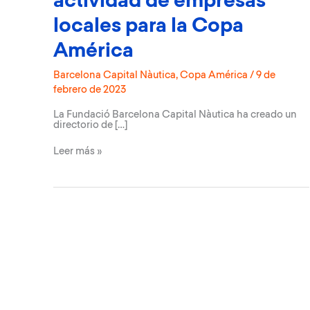
actividad de empresas
locales para la Copa
América
Barcelona Capital Nàutica
,
Copa América
/
9 de
febrero de 2023
La Fundació Barcelona Capital Nàutica ha creado un
directorio de […]
La
Leer más »
Fundació
Barcelona
Capital
Nàutica
potencia
la
actividad
de
empresas
locales
para
la