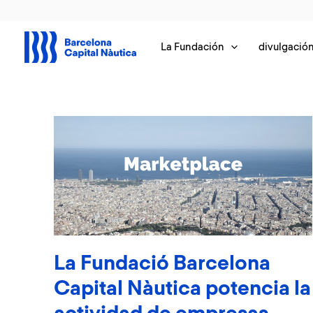
Ir
al
contenido
La Fundación
divulgació
La Fundació Barcelona
Capital Nàutica potencia la