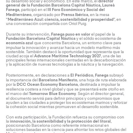
su desarrollo social y económico. En este marco, el
director
general de la Fundación Barcelona Capital Náutica, Laureà
Fanega
, participó en el
III Foro Económico y Social del
Mediterráneo
, organizado por
Prensa Ibérica
, en la mesa
“
Mediterráneo Azul: ciencia, sostenibilidad y prosperidad
”, en
una conversación compartida con Oriol Puig.
Durante su intervención,
Fanega puso en valor
el papel de la
Fundación Barcelona Capital Náutica
y el sólido ecosistema de
economía azul
que concentra Barcelona, un entorno clave para
impulsar la innovación y avanzar hacia un modelo marítimo más
sostenible. También destacó la oportunidad que representa que la
ciudad acoja el
Advance Maritime Technology 2027
, una de las
principales ferias internacionales centradas en la descarbonización
y la aplicación de nuevas tecnologías a la náutica y la navegación.
Posteriormente, en declaraciones a
El Periódico
,
Fanega
subrayó
la importancia del
Barcelona Manifesto
, una hoja de ruta elaborada
por la
DCC Ocean Economy Barcelona
, destinada a impulsar la
resiliencia costera a nivel global y que se presentará este otoño en
el marco del
Tomorrow Blue Economy
. Según el director general,
el documento servirá para definir principios y compromisos que
ayuden a las ciudades a proteger los ecosistemas marinos y reforzar
la cohesión social mientras promueven el desarrollo sostenible.
Con esta participación, la Fundación refuerza su compromiso con
la
innovación, la sostenibilidad y la protección del litoral
,
posicionando Barcelona como referente internacional en
soluciones basadas en la ciencia para afrontar los retos globales del