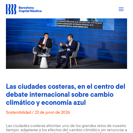
Ir
al
contenido
Las ciudades costeras, en el centro del
debate internacional sobre cambio
climático y economía azul
Sostenibilidad
/
22 de junio de 2026
Las ciudades costeras afrontan uno de los grandes retos de nuestro
tiempo: adaptarse a los efectos del cambio climático sin renunciar a