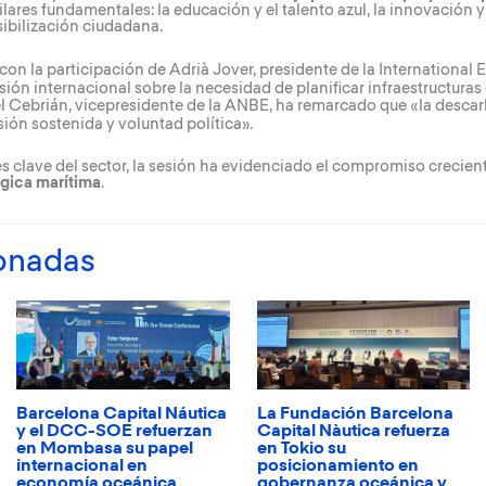
ilares fundamentales: la educación y el talento azul, la innovación 
ibilización ciudadana.
on la participación de Adrià Jover, presidente de la
International 
ión internacional sobre la necesidad de planificar infraestructuras 
el Cebrián, vicepresidente de la
ANBE
, ha remarcado que «la desca
sión sostenida y voluntad política».
s clave del sector, la sesión ha evidenciado el compromiso crecien
gica marítima
.
ionadas
Barcelona Capital Náutica
La Fundación Barcelona
y el DCC-SOE refuerzan
Capital Nàutica refuerza
en Mombasa su papel
en Tokio su
internacional en
posicionamiento en
economía oceánica
gobernanza oceánica y