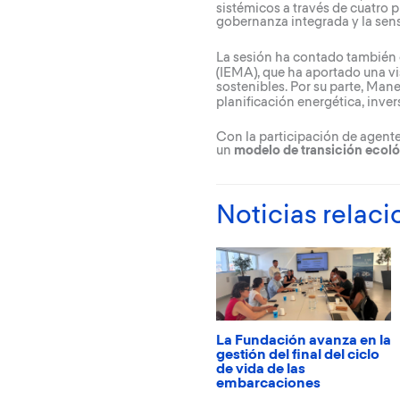
sistémicos a través de cuatro p
gobernanza integrada y la sens
La sesión ha contado también c
(IEMA), que ha aportado una vis
sostenibles. Por su parte, Man
planificación energética, inver
Con la participación de agente
un
modelo de transición ecoló
Noticias relac
La Fundación avanza en la
gestión del final del ciclo
de vida de las
embarcaciones