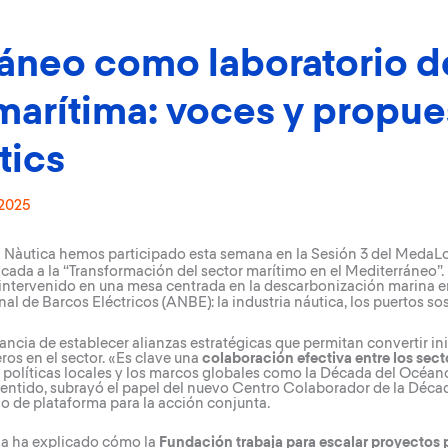
áneo como laboratorio de
marítima: voces y propu
tics
 2025
 Nàutica hemos participado esta semana en la Sesión 3 del
MedaLo
da a la “Transformación del sector marítimo en el Mediterráneo”. 
intervenido en una mesa centrada en la descarbonización marina en
al de Barcos Eléctricos
(ANBE): la industria náutica, los puertos so
ancia de establecer alianzas estratégicas que permitan convertir in
ros en el sector. «Es clave una
colaboración efectiva entre los sect
s políticas locales y los marcos globales como la Década del Océ
 sentido, subrayó el papel del nuevo Centro Colaborador de la Déc
o de plataforma para la acción conjunta.
lla ha explicado cómo la
Fundación trabaja para escalar proyectos 