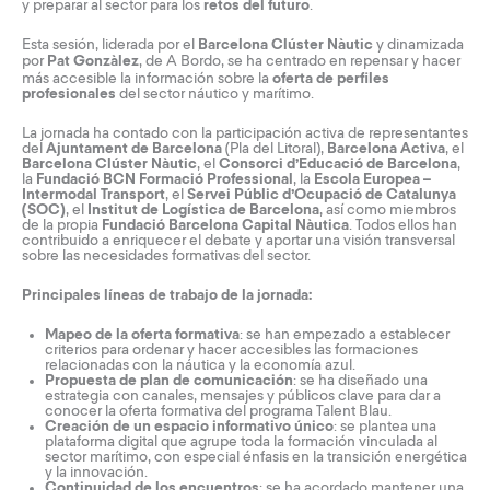
y preparar al sector para los
retos del futuro
.
Esta sesión, liderada por el
Barcelona Clúster Nàutic
y dinamizada
por
Pat Gonzàlez
, de
A Bordo
, se ha centrado en repensar y hacer
más accesible la información sobre la
oferta de perfiles
profesionales
del sector náutico y marítimo.
La jornada ha contado con la participación activa de representantes
del
Ajuntament de Barcelona
(Pla del Litoral),
Barcelona Activa
, el
Barcelona Clúster Nàutic
, el
Consorci d’Educació de Barcelona
,
la
Fundació BCN Formació Professional
, la
Escola Europea –
Intermodal Transport
, el
Servei Públic d’Ocupació de Catalunya
(SOC)
, el
Institut de Logística de Barcelona
, así como miembros
de la propia
Fundació Barcelona Capital Nàutica
. Todos ellos han
contribuido a enriquecer el debate y aportar una visión transversal
sobre las necesidades formativas del sector.
Principales líneas de trabajo de la jornada:
Mapeo de la oferta formativa
: se han empezado a establecer
criterios para ordenar y hacer accesibles las formaciones
relacionadas con la náutica y la economía azul.
Propuesta de plan de comunicación
: se ha diseñado una
estrategia con canales, mensajes y públicos clave para dar a
conocer la oferta formativa del programa Talent Blau.
Creación de un espacio informativo único
: se plantea una
plataforma digital que agrupe toda la formación vinculada al
sector marítimo, con especial énfasis en la transición energética
y la innovación.
Continuidad de los encuentros
: se ha acordado mantener una