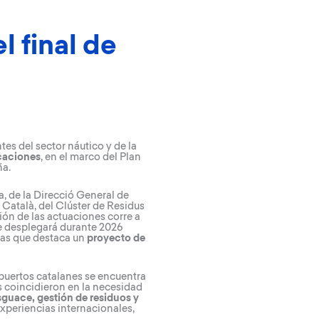
l final de
s del sector náutico y de la
rcaciones
, en el marco del Plan
ña.
, de la Direcció General de
o Català, del Clúster de Residus
ión de las actuaciones corre a
ue desplegará durante 2026
 las que destaca un
proyecto de
 puertos catalanes se encuentra
 coincidieron en la necesidad
sguace, gestión de residuos y
experiencias internacionales,