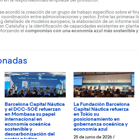
 en la responsabilidad ampliada del productor.
e acordó la creación de un grupo de trabajo específico sobre el final
 coordinación entre administraciones y sector. Entre las primeras l
 detallado de modelos europeos, la elaboración de un informe sobr
Cataluña y la identificación de capacidades existentes en planta
reforzando el
compromiso con una economía azul más sostenible y
ionadas
Barcelona Capital Náutica
La Fundación Barcelona
y el DCC-SOE refuerzan
Capital Nàutica refuerza
en Mombasa su papel
en Tokio su
internacional en
posicionamiento en
economía oceánica
gobernanza oceánica y
sostenible y
economía azul
descarbonización del
25 de junio de 2026
/