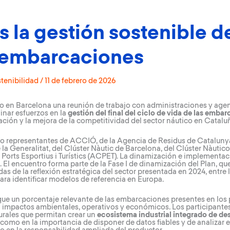
la gestión sostenible de
s embarcaciones
tenibilidad
/
11 de febrero de 2026
n Barcelona una reunión de trabajo con administraciones y agente
inar esfuerzos en la
gestión del final del ciclo de vida de las emba
ción y la mejora de la competitividad del sector náutico en Catalu
do representantes de ACCIÓ, de la Agencia de Residus de Catalunya
 la Generalitat, del Clúster Nàutic de Barcelona, del Clúster Nàutic
 Ports Esportius i Turístics (ACPET). La dinamización e implementac
El encuentro forma parte de la Fase I de dinamización del Plan, q
das de la reflexión estratégica del sector presentada en 2024, entre
ara identificar modelos de referencia en Europa.
que un porcentaje relevante de las embarcaciones presentes en los
 impactos ambientales, operativos y económicos. Los participantes
urales que permitan crear un
ecosistema industrial integrado de de
í como en la importancia de disponer de datos fiables y de analizar 