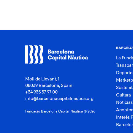
BARCELO
La Fund
Transpa
Deporte
Moll de Llevant, 1
Marketp
08039 Barcelona, Spain
Sostenib
+34 935 57 97 00
Cultura
info@barcelonacapitalnautica.org
Noticias
Acontec
Fundació Barcelona Capital Nàutica © 2026
Interés 
Barcelo