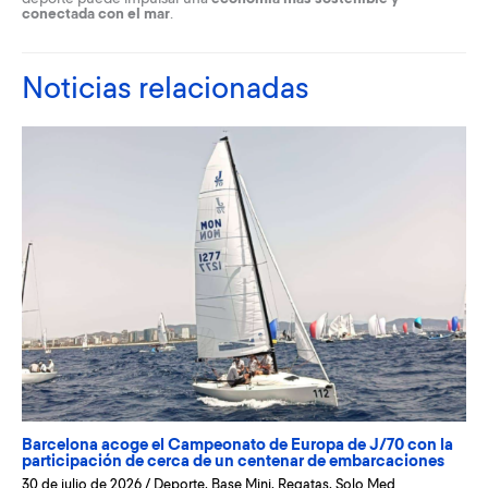
conectada con el mar
.
Noticias relacionadas
Barcelona acoge el Campeonato de Europa de J/70 con la
participación de cerca de un centenar de embarcaciones
30 de julio de 2026
/
Deporte
,
Base Mini
,
Regatas
,
Solo Med