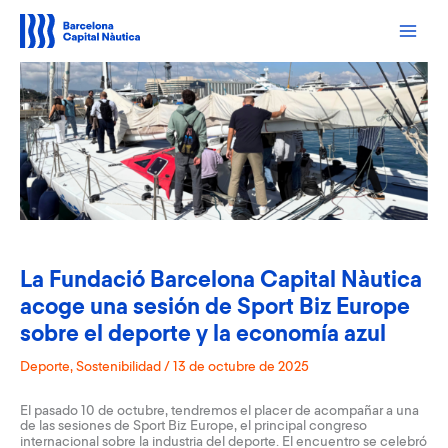
Ir
al
contenido
La Fundació Barcelona Capital Nàutica
acoge una sesión de Sport Biz Europe
sobre el deporte y la economía azul
Deporte
,
Sostenibilidad
/
13 de octubre de 2025
El pasado 10 de octubre, tendremos el placer de acompañar a una
de las sesiones de
Sport Biz Europe
, el principal congreso
internacional sobre la industria del deporte. El encuentro se celebró