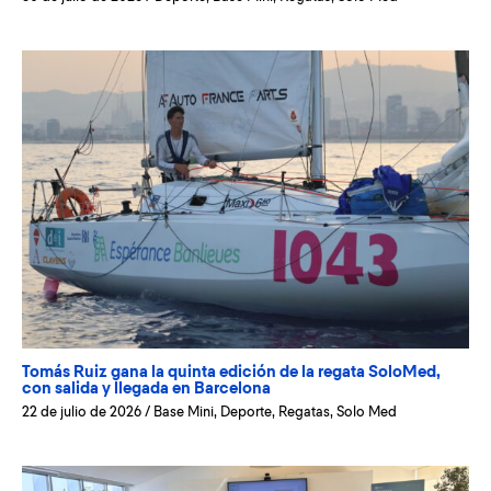
Tomás Ruiz gana la quinta edición de la regata SoloMed,
con salida y llegada en Barcelona
22 de julio de 2026
/
Base Mini
,
Deporte
,
Regatas
,
Solo Med