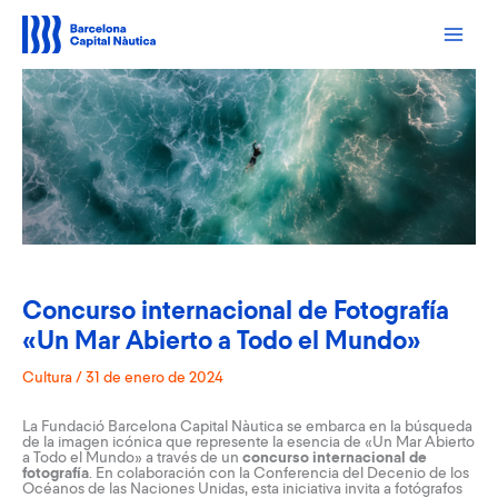
Ir
al
contenido
Concurso internacional de Fotografía
«Un Mar Abierto a Todo el Mundo»
Cultura
/
31 de enero de 2024
La Fundació Barcelona Capital Nàutica se embarca en la búsqueda
de la imagen icónica que represente la esencia de «Un Mar Abierto
a Todo el Mundo» a través de un
concurso internacional de
fotografía
. En colaboración con la Conferencia del Decenio de los
Océanos de las Naciones Unidas, esta iniciativa invita a fotógrafos