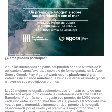
¿Cómo puedes participar?
Aquellos interesados en participar pueden hacerlo a través de la
aplicación
Agora Awards
, disponible de forma gratuita en la App
Store y Google Play. Agora Awards es una
plataforma digital
catalana de alcance mundial
que busca destacar el talento global
a través de sus prestigiosos premios.
Las 25 mejores fotografías seleccionadas formarán parte de una
destacada exposición
durante la conferencia de la UNESCO en
Barcelona. Además, se entregarán tres premios de 1,000 euros
cada uno entre las fotografías finalistas: el premio a la fotografía más
votada por la comunidad internacional, el premio a la fotografía
seleccionada por el jurado y el premio a la mejor fotografía que
represente «Un mar abierto para todos» en Cataluña.