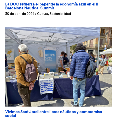
La DCC refuerza el paperlde la economía azul en el II
Barcelona Nautical Summit
30 de abril de 2026
/
Cultura
,
Sostenibilidad
Vivimos Sant Jordi entre libros náuticos y compromiso
social