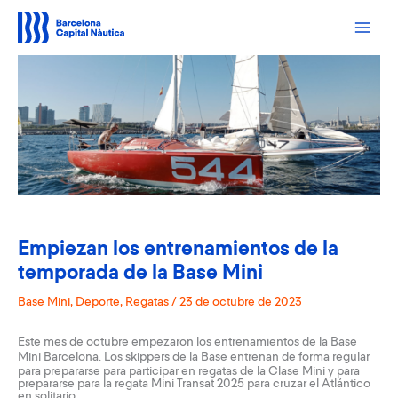
Ir
al
contenido
Empiezan los entrenamientos de la
temporada de la Base Mini
Base Mini
,
Deporte
,
Regatas
/
23 de octubre de 2023
Este mes de octubre empezaron los entrenamientos de la
Base
Mini Barcelona
. Los skippers de la Base entrenan de forma regular
para prepararse para participar en regatas de la Clase Mini y para
prepararse para la regata Mini Transat 2025 para cruzar el Atlántico
en solitario.