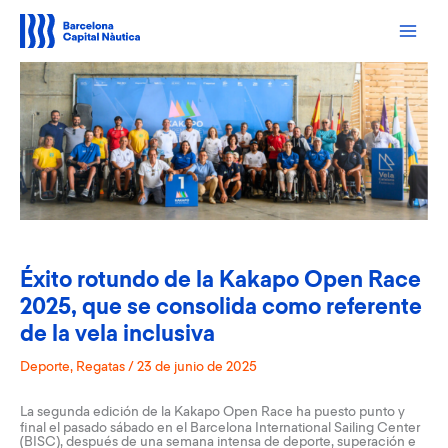
Ir
al
contenido
Éxito rotundo de la Kakapo Open Race
2025, que se consolida como referente
de la vela inclusiva
Deporte
,
Regatas
/
23 de junio de 2025
La segunda edición de la
Kakapo Open Race
ha puesto punto y
final el pasado sábado en el Barcelona International Sailing Center
(BISC), después de una semana intensa de deporte, superación e