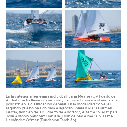
En la
categoría femenina
individual,
Jana Mestre
(CV Puerto de
Andratx) se ha llevado la victoria y ha firmado una meritoria cuarta
posición en la clasificación general. En la modalidad doble, el
segundo puesto ha sido para Alejandro Solera y Maria Carmen
García, también del CV Puerto de Andratx, y el tercer puesto para
José Antonio Sánchez Cabrera (Club de Mar Almería) y Jaime
Hernández Gómez (Fundación También).