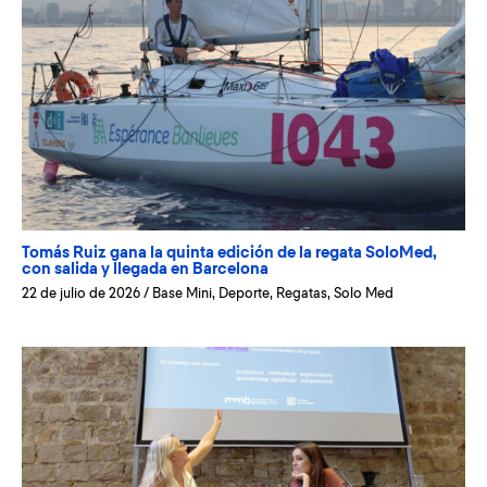
Tomás Ruiz gana la quinta edición de la regata SoloMed,
con salida y llegada en Barcelona
22 de julio de 2026
/
Base Mini
,
Deporte
,
Regatas
,
Solo Med