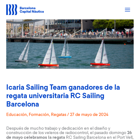
Ir
al
contenido
Icaria Sailing Team ganadores de la
regata universitaria RC Sailing
Barcelona
Educación
,
Formación
,
Regatas
/
27 de mayo de 2024
Después de mucho trabajo y dedicación en el diseño y
construcción de los veleros de radiocontrol, el pasado domingo
26
de mayo celebramos la regata
RC Sailing Barcelona
en el Port Vell,