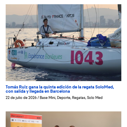
Tomás Ruiz gana la quinta edición de la regata SoloMed,
con salida y llegada en Barcelona
22 de julio de 2026
/
Base Mini
,
Deporte
,
Regatas
,
Solo Med