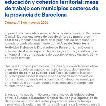
educación y cohesión territorial: mesa
de trabajo con municipios costeros de
la provincia de Barcelona
Deporte
/
18 de mayo de 2026
El pasado viernes celebramos, en la sede de la Fundació Barcelona
Capital Nàutica, una
mesa de trabajo dirigida a municipios
costeros
y vinculados al litoral de la provincia de Barcelona. La
jornada, organizada juntamente con el
Área de Deportes y
Actividad Física de la Diputación de Barcelona
, nació con la
voluntad de abrir un espacio de diálogo, escucha y colaboración
en torno al mar como espacio de deporte, educación, inclusión y
cohesión territorial.
Desde la Fundació partimos de una idea que consideramos clave:
el mar no es solo un espacio natural o turístico, sino también
un
activo de política pública local
. Por ello, durante la sesión
quisimos poner sobre la mesa la necesidad de incorporarlo de
forma más estructurada en la planificación deportiva municipal,
entendiéndolo como un recurso vivo, accesible y compartido
durante todo el año.
El encuentro nos permitió presentar el marco
de colaboración
entre la Fundació Barcelona Capital Nàutica y la Diputación de
Barcelona
, así como diferentes proyectos y líneas de trabajo
vinculadas a la cultura marítima, la actividad física, la educación y la