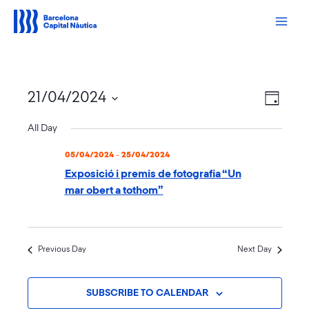
Vés
al
contingut
Views
Event
21/04/2024
Navigation
DAY
Views
Navigati
Select
date.
All Day
05/04/2024
-
25/04/2024
Exposició i premis de fotografia “Un
mar obert a tothom”
Previous Day
Next Day
SUBSCRIBE TO CALENDAR