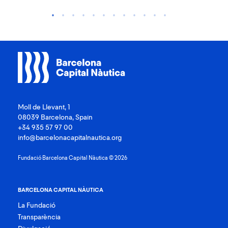
La 
de 
com
Moll de Llevant, 1
08039 Barcelona, Spain
+34 935 57 97 00
info@barcelonacapitalnautica.org
Fundació Barcelona Capital Nàutica © 2026
BARCELONA CAPITAL NÀUTICA
La Fundació
Transparència