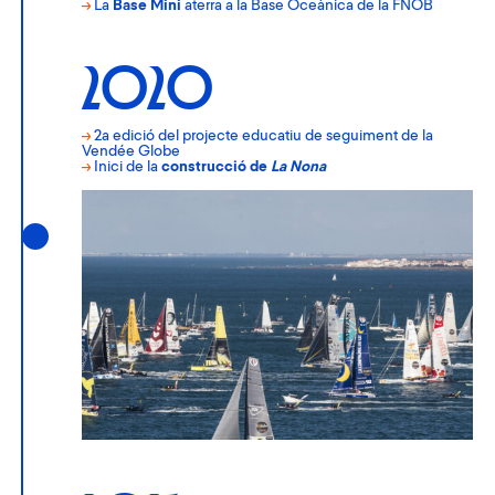
→
La
Base Mini
aterra a la Base Oceànica de la FNOB
2020
→
2a edició del projecte educatiu de seguiment de la
Vendée Globe
→
Inici de la
construcció de
La Nona