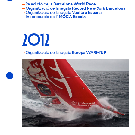
→
2a edició
de la
Barcelona World Race
→
Organització de la regata
Record New York Barcelona
→
Organització de la regata
Vuelta a España
→
Incorporació de l’
IMOCA Escola
2012
→
Organització de la regata
Europa WARM’UP