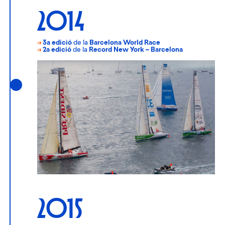
2014
→
3a edició
de la
Barcelona World Race
→
2a edició
de la
Record New York – Barcelona
2015