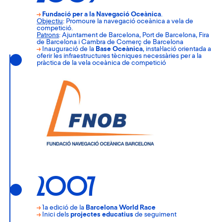
→
Fundació per a la Navegació Oceànica
.
Objectiu
: Promoure la navegació oceànica a vela de
competició.
Patrons
: Ajuntament de Barcelona, Port de Barcelona, Fira
de Barcelona i Cambra de Comerç de Barcelona
→
Inauguració de la
Base Oceànica
, instal·lació orientada a
oferir les infraestructures tècniques necessàries per a la
pràctica de la vela oceànica de competició
2007
→
1a edició de la
Barcelona World Race
→
Inici dels
projectes educatius
de seguiment