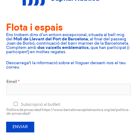
Flota i espais
Ens trobem dins d’un entorn excepcional, situada
al bell mig
del
Moll de Llevant del Port de Barcelona
, ​​al final del passeig
Joan de Borbó, continuació del barri mariner de la Barceloneta.
Comptem amb
dos vaixells emblemàtics
, que han participat (i
participen!) en moltes regates.
Descarrega’t la informació sobre el lloguer deixant-nos el teu
correu:
Email
*
Subscripció al butlletí
Política de privacidad https://www.barcelonacapitalnautica.org/es/politica-
de-privacidad/
ENVIAR