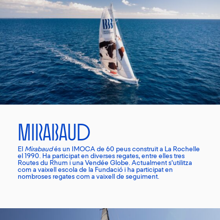
Mirabaud
El
Mirabaud
és un IMOCA de 60 peus construït a La Rochelle
el 1990. Ha participat en diverses regates, entre elles tres
Routes du Rhum i una Vendée Globe. Actualment s’utilitza
com a vaixell escola de la Fundació i ha participat en
nombroses regates com a vaixell de seguiment.