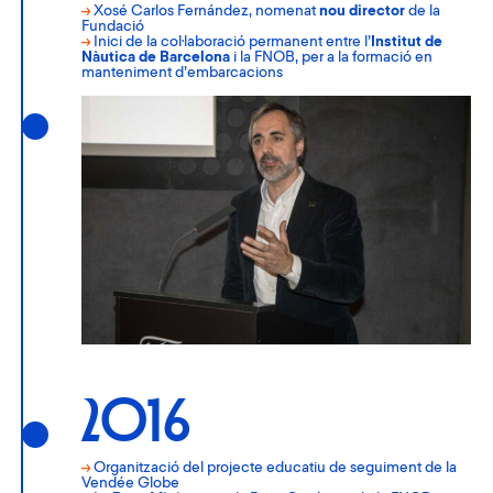
→
Xosé Carlos Fernández, nomenat
nou director
de la
Fundació
→
Inici de la col·laboració permanent entre l’
Institut de
Nàutica de Barcelona
i la FNOB, per a la formació en
manteniment d’embarcacions
2016
→
Organització del projecte educatiu de seguiment de la
Vendée Globe