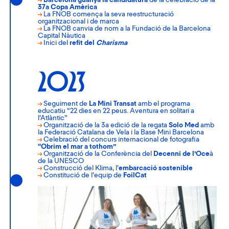
→
Barcelona guanya la candidatura
de la celebració de la
37a Copa Amèrica
→
La FNOB comença la seva reestructuració
organitzacional i de marca
→
La FNOB canvia de nom a la Fundació de la Barcelona
Capital Nàutica
→
Inici del
refit del
Charisma
2023
→
Seguiment de
La Mini Transat
amb el programa
educatiu “22 dies en 22 peus. Aventura en solitari a
l’Atlàntic”
→
Organització de la 3a edició de la regata
Solo Med
amb
la Federació Catalana de Vela i la Base Mini Barcelona
→
Celebració del concurs internacional de fotografia
“Obrim el mar a tothom”
→
Organització de la Conferència del
Decenni de l’Oce
à
de la UNESCO
→
Construcció del Klima, l’
embarcació sostenible
→
Constitució de l’equip de
FoilCat