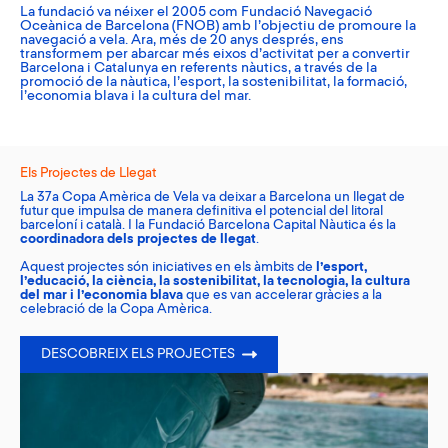
La fundació va néixer el 2005 com Fundació Navegació
Oceànica de Barcelona (FNOB) amb l’objectiu de promoure la
navegació a vela. Ara, més de 20 anys després, ens
transformem per abarcar més eixos d’activitat per a convertir
Barcelona i Catalunya en referents nàutics, a través de la
promoció de la nàutica, l’esport, la sostenibilitat, la formació,
l’economia blava i la cultura del mar.
Els Projectes de Llegat
La 37a Copa Amèrica de Vela va deixar a Barcelona un llegat de
futur que impulsa de manera definitiva el potencial del litoral
barceloní i català. I la Fundació Barcelona Capital Nàutica és la
coordinadora dels projectes de llegat
.
Aquest projectes són iniciatives en els àmbits de
l’esport,
l’educació, la ciència, la sostenibilitat, la tecnologia, la cultura
del mar i l’economia blava
que es van accelerar gràcies a la
celebració de la Copa Amèrica.
DESCOBREIX ELS PROJECTES