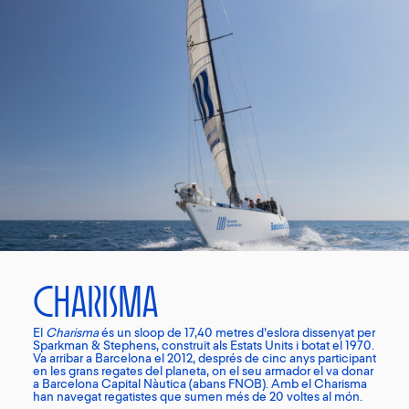
Charisma
El
Charisma
és un sloop de 17,40 metres d’eslora dissenyat per
Sparkman & Stephens, construït als Estats Units i botat el 1970.
Va arribar a Barcelona el 2012, després de cinc anys participant
en les grans regates del planeta, on el seu armador el va donar
a Barcelona Capital Nàutica (abans FNOB). Amb el Charisma
han navegat regatistes que sumen més de 20 voltes al món.