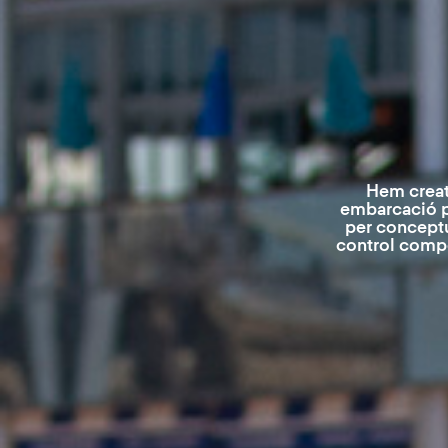
Hem creat 
embarcació pe
per conceptua
control compe