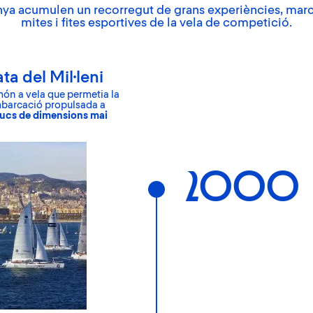
nya acumulen un recorregut de grans experiències, ma
mites i fites esportives de la vela de competició.
MÉS INFORMACIÓ
a del Mil·leni
ón a vela que permetia la
embarcació propulsada a
ucs de dimensions mai
2000