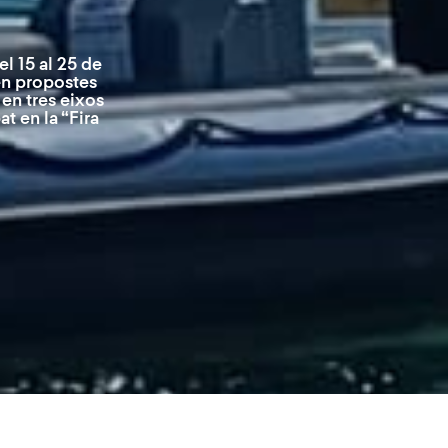
l 15 al 25 de
en propostes
 en tres eixos
at en la “Fira