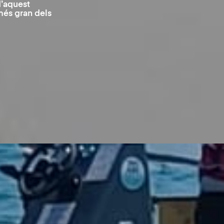
d’aquest
més gran dels