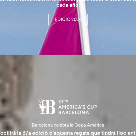
cada año.
EDICIÓ 2024
Barcelona celebra la Copa Amèrica
acollirà la 37a edició d’aquesta regata que tindrà lloc entr