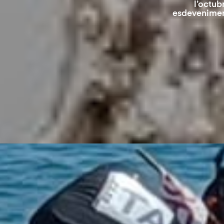
l’octub
esdeveniment