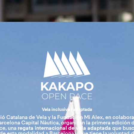
Vela inclusiva i adaptada
ió Catalana de Vela y la Fundación Mi Alex, en colabora
rcelona Capital Nàutica, organizan la primera edición 
ce, una
regata internacional de vela adaptada
que busca
 de esta modalidad a Barcelona y que tiene la voluntad d