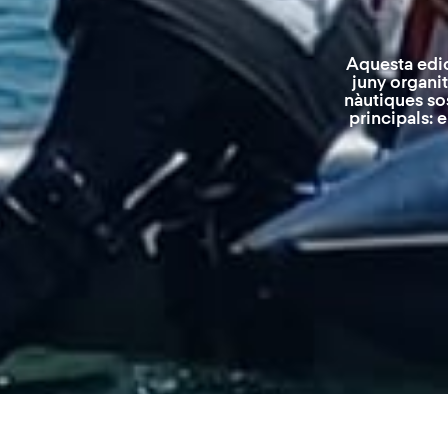
Aquesta edic
juny organi
nàutiques sos
principals: e