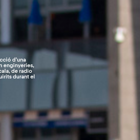
ucció d’una
n enginyeries,
cala, de radio
rits durant el