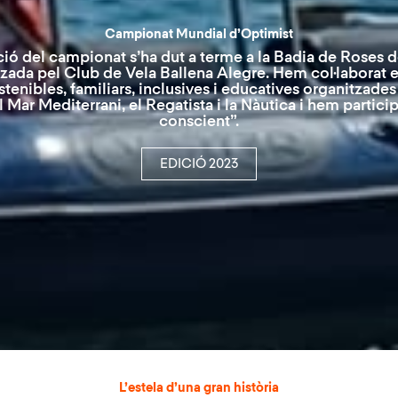
Campionat Mundial d’Optimist
ió del campionat s’ha dut a terme a la Badia de Roses de
tzada pel Club de Vela Ballena Alegre. Hem col·laborat 
tenibles, familiars, inclusives i educatives organitzades
l Mar Mediterrani, el Regatista i la Nàutica i hem particip
conscient”.
EDICIÓ 2023
L’estela d’una gran història