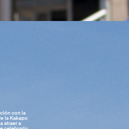
ción con la
de la Kakapo
 atraer a
e celebrarlo