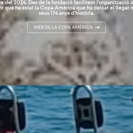
re del 2024. Des de la fundació facilitem l’organització 
 que ha estat la Copa Amèrica que ha deixat el llegat 
seus 174 anys d’història.
WEB DE LA COPA AMÈRICA