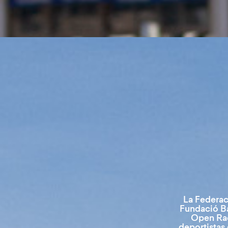
La Federac
Fundació Ba
Open Ra
deportistas