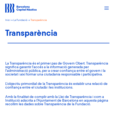
Vés
al
contingut
Inici
La Fundació
Transparència
Transparència
La Transparència és el primer pas de Govern Obert. Transparència
significa garantir l’accés a la informació generada per
l’administració pública, per a crear confiança entre el govern i la
societat i així formar una ciutadania responsable i participativa.
L’objectiu primordial de la Transparència és establir una relació de
confiança entre el ciutadà i les institucions.
Amb la finalitat de complir amb la Llei de Transparència i com a
Institució adscrita a l’Ajuntament de Barcelona en aquesta pàgina
recollim les dades sobre Transparència de la Fundació.