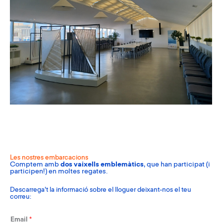
Les nostres embarcacions
Comptem amb
dos vaixells emblemàtics
, que han participat (i
participen!) en moltes regates.
Descarrega’t la informació sobre el lloguer deixant-nos el teu
correu:
Email
*