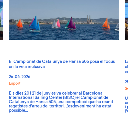
El Campionat de Catalunya de Hansa 303 posa el focus
L
en la vela inclusiva
e
c
e
26-06-2026
2
Esport
S
Els dies 20 i 21 de juny es va celebrar al Barcelona
International Sailing Center (BISC) el Campionat de
U
Catalunya de Hansa 303, una competició que ha reunit
e
regatistes d’arreu del territori. L’esdeveniment ha estat
i
possible…
l