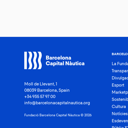
BARCELO
La Fund
Transpa
Divulga
Moll de Llevant, 1
Esport
08039 Barcelona, Spain
Marketp
+34 935 57 97 00
Sostenib
info@barcelonacapitalnautica.org
Cultura
Notícies
Fundació Barcelona Capital Nàutica © 2026
Esdeven