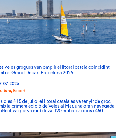
es veles grogues van omplir el litoral català coincidint
mb el Grand Départ Barcelona 2026
7-07-2026
ultura
,
Esport
ls dies 4 i 5 de juliol el litoral català es va tenyir de groc
mb la primera edició de Veles al Mar, una gran navegada
ol·lectiva que va mobilitzar 120 embarcacions i 450…