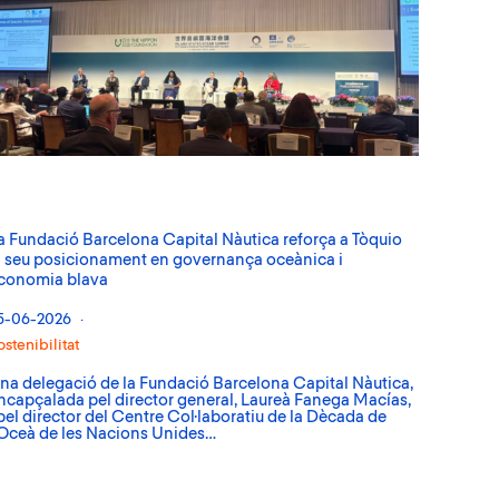
a Fundació Barcelona Capital Nàutica reforça a Tòquio
l seu posicionament en governança oceànica i
conomia blava
5-06-2026
ostenibilitat
na delegació de la Fundació Barcelona Capital Nàutica,
ncapçalada pel director general, Laureà Fanega Macías,
 pel director del Centre Col·laboratiu de la Dècada de
’Oceà de les Nacions Unides…