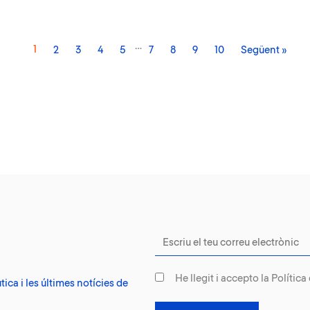
…
1
2
3
4
5
7
8
9
10
Següent »
He llegit i accepto la
Política
tica i les últimes notícies de