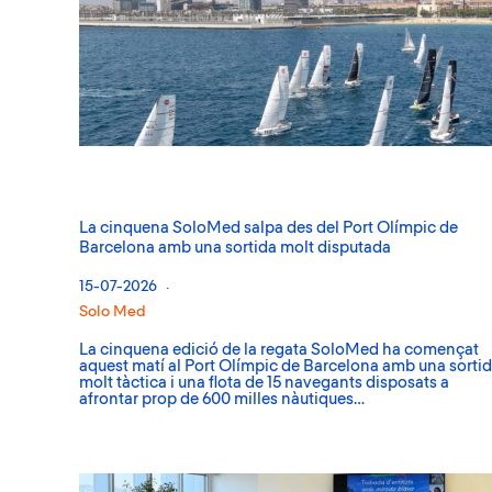
La cinquena SoloMed salpa des del Port Olímpic de
Barcelona amb una sortida molt disputada
15-07-2026
Solo Med
La cinquena edició de la regata SoloMed ha començat
aquest matí al Port Olímpic de Barcelona amb una sorti
molt tàctica i una flota de 15 navegants disposats a
afrontar prop de 600 milles nàutiques…