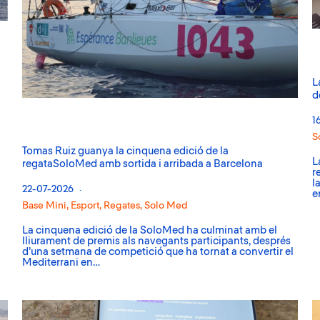
L
d
1
S
Tomas Ruiz guanya la cinquena edició de la
L
regataSoloMed amb sortida i arribada a Barcelona
r
l
22-07-2026
e
Base Mini
,
Esport
,
Regates
,
Solo Med
La cinquena edició de la SoloMed ha culminat amb el
lliurament de premis als navegants participants, després
d’una setmana de competició que ha tornat a convertir el
Mediterrani en…