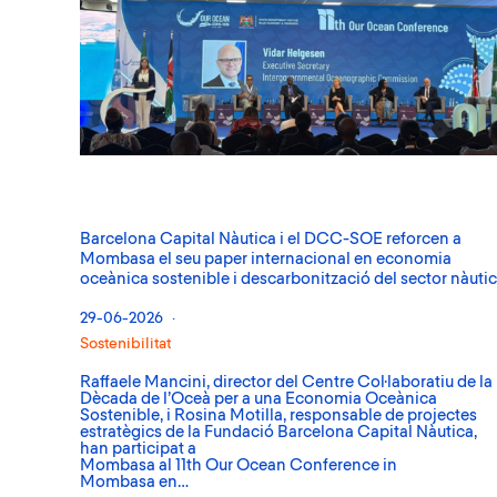
Barcelona Capital Nàutica i el DCC-SOE reforcen a
Mombasa el seu paper internacional en economia
oceànica sostenible i descarbonització del sector nàuti
29-06-2026
Sostenibilitat
Raffaele Mancini, director del Centre Col·laboratiu de la
Dècada de l’Oceà per a una Economia Oceànica
Sostenible, i Rosina Motilla, responsable de projectes
estratègics de la Fundació Barcelona Capital Nàutica,
han participat a
Mombasa al 11th Our Ocean Conference in
Mombasa en…