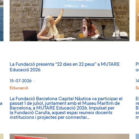
La Fundació presenta “22 dies en 22 peus” a MUTARE
P
Educació 2026
o
15-07-2026
1
Educació
S
La Fundació Barcelona Capital Nàutica va participar el
E
da
passat 1 de juliol, juntament amb el Museu Marítim de
r
Barcelona, a MUTARE Educació 2026. Impulsat per
B
la Fundació Carulla, aquest espai reuneix docents
s
institucions i projectes per connectar…
m