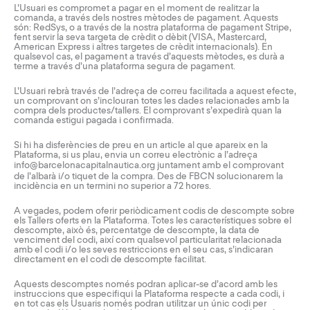
L’Usuari es compromet a pagar en el moment de realitzar la
comanda, a través dels nostres mètodes de pagament. Aquests
són: RedSys, o a través de la nostra plataforma de pagament Stripe,
fent servir la seva targeta de crèdit o dèbit (VISA, Mastercard,
American Express i altres targetes de crèdit internacionals). En
qualsevol cas, el pagament a través d’aquests mètodes, es durà a
terme a través d’una plataforma segura de pagament.
L’Usuari rebrà través de l’adreça de correu facilitada a aquest efecte,
un comprovant on s’inclouran totes les dades relacionades amb la
compra dels productes/tallers. El comprovant s’expedirà quan la
comanda estigui pagada i confirmada.
Si hi ha disferències de preu en un article al que apareix en la
Plataforma, si us plau, envia un correu electrònic a l’adreça
info@barcelonacapitalnautica.org
juntament amb el comprovant
de l’albarà i/o tiquet de la compra. Des de FBCN solucionarem la
incidència en un termini no superior a 72 hores.
A vegades, podem oferir periòdicament codis de descompte sobre
els Tallers oferts en la Plataforma. Totes les característiques sobre el
descompte, això és, percentatge de descompte, la data de
venciment del codi, així com qualsevol particularitat relacionada
amb el codi i/o les seves restriccions en el seu cas, s’indicaran
directament en el codi de descompte facilitat.
Aquests descomptes només podran aplicar-se d’acord amb les
instruccions que especifiqui la Plataforma respecte a cada codi, i
en tot cas els Usuaris només podran utilitzar un únic codi per