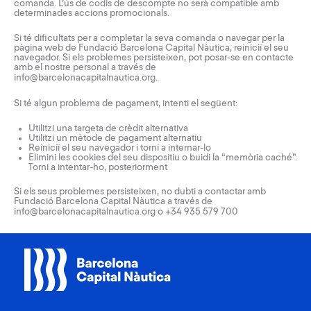
comanda. L’ús de codis de descompte no serà compatible amb
determinades accions promocionals.
Si té dificultats per a completar la seva comanda o navegar per la
pàgina web de Fundació Barcelona Capital Nàutica, reiniciï el seu
navegador. Si els problemes persisteixen, pot posar-se en contacte
amb el nostre personal a través de
info@barcelonacapitalnautica.org
.
Si té algun problema de pagament, intenti el següent:
Utilitzi una targeta de crèdit alternativa
Utilitzi un mètode de pagament alternatiu
Reiniciï el seu navegador i torni a internar-lo
Elimini les cookies del seu dispositiu o buidi la “memòria caché”.
Torni a intentar-ho, posteriorment
Si els seus problemes persisteixen, no dubti a contactar amb
Fundació Barcelona Capital Nàutica a través de
info@barcelonacapitalnautica.org
o
+34 935 579 700