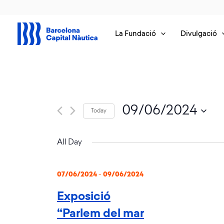
Vés
al
contingut
La Fundació
Divulgació
09/06/2024
Today
Select
date.
All Day
07/06/2024
-
09/06/2024
Exposició
“Parlem del mar