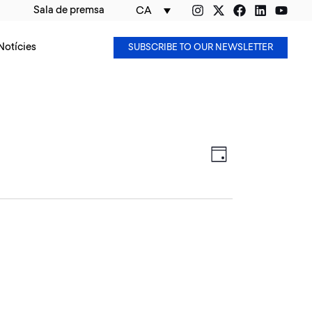
Sala de premsa
CA
Notícies
SUBSCRIBE TO OUR NEWSLETTER
Views
Event
Navigation
Views
DAY
Navigation