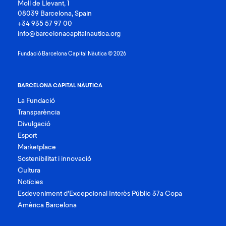
Moll de Llevant, 1
08039 Barcelona, Spain
+34 935 57 97 00
info@barcelonacapitalnautica.org
Fundació Barcelona Capital Nàutica © 2026
BARCELONA CAPITAL NÀUTICA
La Fundació
Transparència
Divulgació
Esport
Marketplace
Sostenibilitat i innovació
Cultura
Notícies
Esdeveniment d’Excepcional Interès Públic 37a Copa
Amèrica Barcelona