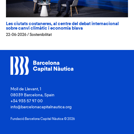
Les ciutats costaneres, al centre del debat internacional
sobre canvi climàtic i economia blava
22-06-2026
/
Sostenibilitat
Moll de Llevant, 1
08039 Barcelona, Spain
+34 935 57 97 00
info@barcelonacapitalnautica.org
Fundació Barcelona Capital Nàutica © 2026