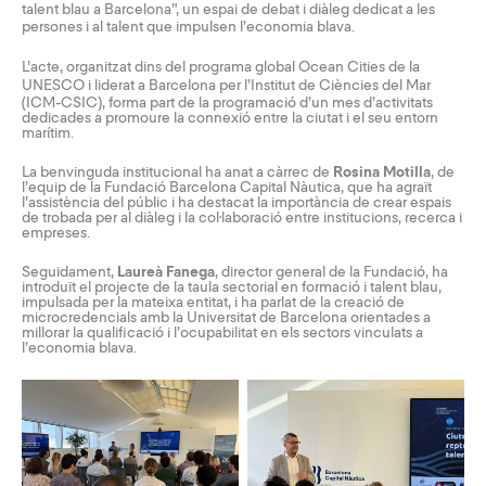
talent blau a Barcelona
”, un espai de debat i diàleg dedicat a les
persones i al talent que impulsen l’economia blava.
L’acte, organitzat dins del programa global
Ocean Cities de la
UNESCO
i liderat a Barcelona per l’
Institut de Ciències del Mar
(ICM-CSIC), forma part de la programació d’un mes d’activitats
dedicades a promoure la connexió entre la ciutat i el seu entorn
marítim.
La benvinguda institucional ha anat a càrrec de
Rosina Motilla
, de
l’equip de la Fundació Barcelona Capital Nàutica, que ha agraït
l’assistència del públic i ha destacat la importància de crear espais
de trobada per al diàleg i la col·laboració entre institucions, recerca i
empreses.
Seguidament,
Laureà Fanega
, director general de la Fundació, ha
introduït el projecte de la taula sectorial en formació i talent blau,
impulsada per la mateixa entitat, i ha parlat de la creació de
microcredencials amb la Universitat de Barcelona orientades a
millorar la qualificació i l’ocupabilitat en els sectors vinculats a
l’economia blava.