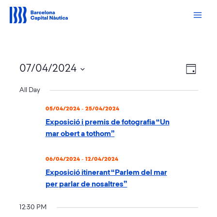
Vés
al
contingut
Views
Event
07/04/2024
Navigation
DAY
Views
Navigati
Select
date.
All Day
05/04/2024
-
25/04/2024
Exposició i premis de fotografia “Un
mar obert a tothom”
06/04/2024
-
12/04/2024
Exposició itinerant “Parlem del mar
per parlar de nosaltres”
12:30 PM