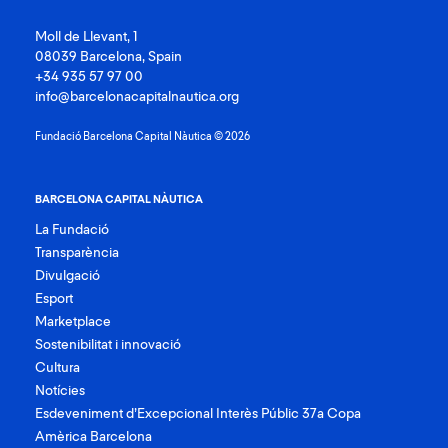
Moll de Llevant, 1
08039 Barcelona, Spain
+34 935 57 97 00
info@barcelonacapitalnautica.org
Fundació Barcelona Capital Nàutica © 2026
BARCELONA CAPITAL NÀUTICA
La Fundació
Transparència
Divulgació
Esport
Marketplace
Sostenibilitat i innovació
Cultura
Notícies
Esdeveniment d’Excepcional Interès Públic 37a Copa
Amèrica Barcelona