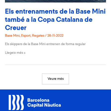
Els entrenaments de la Base Mini
també a la Copa Catalana de
Creuer
Base Mini
,
Esport
,
Regates
/
28-11-2022
Els skippers de la Base Mini entrenen de forma regular
Els
Llegeix més »
entrenaments
de
la
Base
Mini
també
Veure més
a
la
Copa
Catalana
de
Creuer