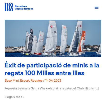
Vés
al
contingut
Èxit de participació de minis a la
regata 100 Milles entre Illes
Base Mini
,
Esport
,
Regates
/
11-04-2023
Aquesta Setmana Santa s’ha celebrat la regata del Club Nàutic […]
Èxit
Llegeix més »
de
participació