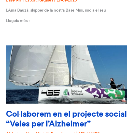
Base Mini
,
Esport
,
Regates
/
27-01-2023
L’Aina Bauzà, skipper de la nostra Base Mini, inicia el seu
L’Aina
Llegeix més »
Bauzà
presenta
la
seva
Mini
Transat
Col·laborem en el projecte social
“Veles per l’Alzheimer”