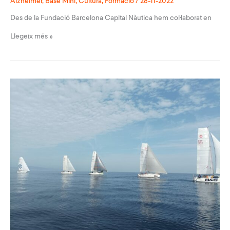
Alzheimer
,
Base Mini
,
Cultura
,
Formació
/
28-11-2022
Des de la Fundació Barcelona Capital Nàutica hem col·laborat en
Col·laborem
Llegeix més »
en
el
projecte
social
“Veles
per
l’Alzheimer”