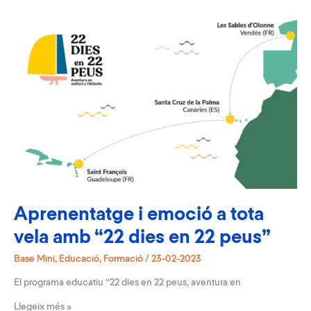
nou
horitzó
Aprenentatge i emoció a tota
vela amb “22 dies en 22 peus”
Base Mini
,
Educació
,
Formació
/
23-02-2023
El programa educatiu “22 dies en 22 peus, aventura en
Aprenentatge
Llegeix més »