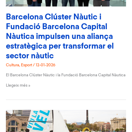
Barcelona Clúster Nàutic i
Fundació Barcelona Capital
Nàutica impulsen una aliança
estratègica per transformar el
sector nàutic
Cultura
,
Esport
/
12-01-2026
El Barcelona Clúster Nàutic i la Fundació Barcelona Capital Nàutica
Barcelona
Llegeix més »
Clúster
Nàutic
i
Fundació
Barcelona
Capital
Nàutica
impulsen
una