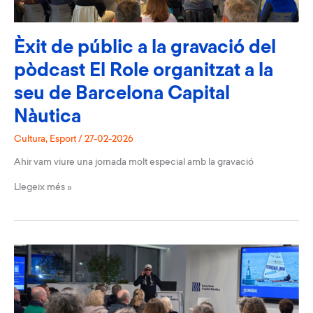
de
Fons
Èxit de públic a la gravació del
pòdcast El Role organitzat a la
seu de Barcelona Capital
Nàutica
Cultura
,
Esport
/
27-02-2026
Ahir vam viure una jornada molt especial amb la gravació
Èxit
Llegeix més »
de
públic
a
la
gravació
del
pòdcast
El
Role
organitzat