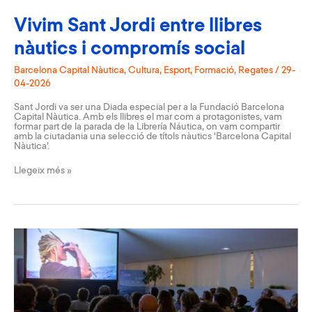
Vivim Sant Jordi entre llibres
nàutics i compromís social
Barcelona Capital Nàutica
,
Cultura
,
Esport
,
Formació
,
Regates
/
29-
04-2026
Sant Jordi va ser una Diada especial per a la Fundació Barcelona
Capital Nàutica. Amb els llibres el mar com a protagonistes, vam
formar part de la parada de la Librería Náutica, on vam compartir
amb la ciutadania una selecció de títols nàutics ‘Barcelona Capital
Nàutica’.
Vivim
Llegeix més »
Sant
Jordi
entre
llibres
nàutics
i
compromís
social