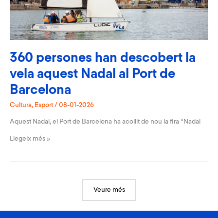
aliança
estratègica
per
transformar
el
sector
360 persones han descobert la
nàutic
vela aquest Nadal al Port de
Barcelona
Cultura
,
Esport
/
08-01-2026
Aquest Nadal, el Port de Barcelona ha acollit de nou la fira “Nadal
360
Llegeix més »
persones
han
descobert
la
vela
aquest
Veure més
Nadal
al
Port