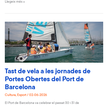
Les
Llegeix més »
veles
grogues
van
omplir
el
litoral
català
coincidint
amb
el Grand Départ Barcelona
2026
Tast de vela a les jornades de
Portes Obertes del Port de
Barcelona
Cultura
,
Esport
/
02-06-2026
El Port de Barcelona va celebrar el passat 30 i 31 de