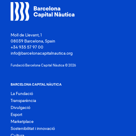
de
Barcelona
Moll de Llevant, 1
08039 Barcelona, Spain
+34 935 57 97 00
info@barcelonacapitalnautica.org
Fundació Barcelona Capital Nàutica © 2026
BARCELONA CAPITAL NÀUTICA
La Fundació
Transparència
Divulgació
Esport
Marketplace
Sostenibilitat i innovació
Cultura