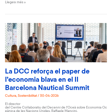
Pilar Pasanau comparteix
Llegeix més »
la
seva
volta
al
món
en
una
nova
sessió
de
Blau
de
Fons
La DCC reforça el paper de
l’economia blava en el II
Barcelona Nautical Summit
Cultura
,
Sostenibilitat
/
30-04-2026
El director
del Centre Col·laboratiu del Decenni de l’Oceà sobre Economia Oc
eànica de les Nacions Unides, Raffaele Mancini,