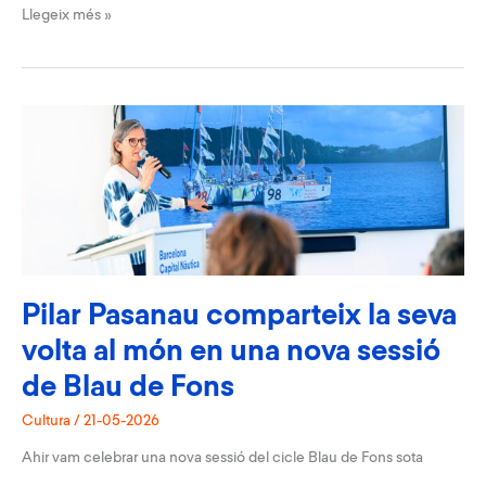
Tast
Llegeix més »
de
vela
a
les
jornades
de
Portes
Obertes
del
Port
de
Barcelona
Pilar Pasanau comparteix la seva
volta al món en una nova sessió
de Blau de Fons
Cultura
/
21-05-2026
Ahir vam celebrar una nova sessió del cicle Blau de Fons sota