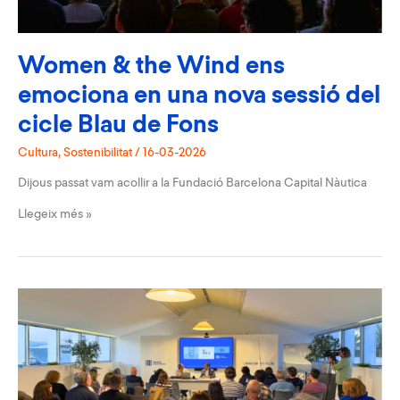
Women & the Wind ens
emociona en una nova sessió del
cicle Blau de Fons
Cultura
,
Sostenibilitat
/
16-03-2026
Dijous passat vam acollir a la Fundació Barcelona Capital Nàutica
Women
Llegeix més »
&
the
Wind
ens
emociona
en
una
nova
sessió
del
cicle
Blau