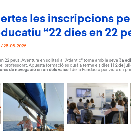
ertes les inscripcions per
ducatiu “22 dies en 22 p
/
28-05-2025
en 22 peus. Aventura en solitari a l’Atlàntic
” torna amb la seva
3a ed
del professorat. Aquesta formació es durà a terme els dies
1 i 2 de ju
ores de navegació en un dels vaixell
de la Fundació per viure en pr