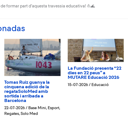
 de formar part d’aquesta travessia educativa! ⛵🌊
ionadas
La Fundació presenta “22
dies en 22 peus” a
MUTARE Educació 2026
Tomas Ruiz guanya la
15-07-2026
/
Educació
cinquena edició de la
regataSoloMed amb
sortida i arribada a
Barcelona
22-07-2026
/
Base Mini
,
Esport
,
Regates
,
Solo Med