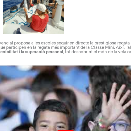
encial proposa a les escoles seguir en directe la prestigiosa regata
e participen en la regata més important de la Classe Mini. Així, l
tenibilitat i la superació personal
, tot descobrint el món de la vela