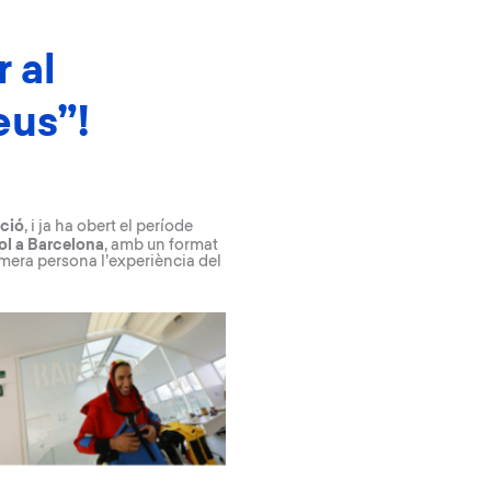
 al
eus”!
ició
, i ja ha obert el període
liol a Barcelona
, amb un format
imera persona l’experiència del