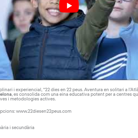
nari i experiencial, “22 dies en 22 peus. Aventura en solitari a l’Atl
celona
, es consolida com una eina educativa potent per a centres que
ves i metodologies actives.
ipcions:
www.22diesen22peus.com
mària i secundària