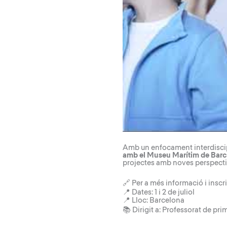
Amb un enfocament interdiscipli
amb el Museu Marítim de Bar
projectes amb noves perspecti
🔗 Per a més informació i inscr
📍 Dates: 1 i 2 de juliol
📍 Lloc: Barcelona
📚 Dirigit a: Professorat de pri