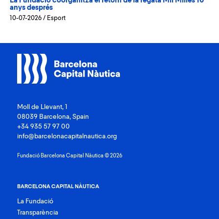
La Fundació coorganitza el retorn de la regata Mil Milles 10
anys després
10-07-2026
/
Esport
Moll de Llevant, 1
08039 Barcelona, Spain
+34 935 57 97 00
info@barcelonacapitalnautica.org
Fundació Barcelona Capital Nàutica © 2026
BARCELONA CAPITAL NÀUTICA
La Fundació
Transparència