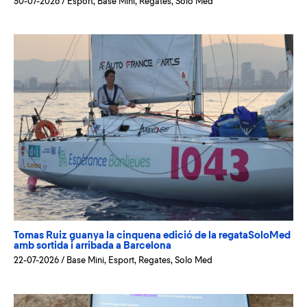
30-07-2026
/
Esport
,
Base Mini
,
Regates
,
Solo Med
Tomas Ruiz guanya la cinquena edició de la regataSoloMed
amb sortida i arribada a Barcelona
22-07-2026
/
Base Mini
,
Esport
,
Regates
,
Solo Med