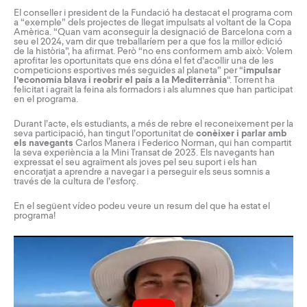
El conseller i president de la Fundació ha destacat el programa com
a “exemple” dels projectes de llegat impulsats al voltant de la Copa
Amèrica. “Quan vam aconseguir la designació de Barcelona com a
seu el 2024, vam dir que treballaríem per a que fos la millor edició
de la història”, ha afirmat. Però “no ens conformem amb això: Volem
aprofitar les oportunitats que ens dóna el fet d’acollir una de les
competicions esportives més seguides al planeta” per “
impulsar
l’economia blava i reobrir el país a la Mediterrània
“. Torrent ha
felicitat i agraït la feina als formadors i als alumnes que han participat
en el programa.
Durant l’acte, els estudiants, a més de rebre el reconeixement per la
seva participació, han tingut l’oportunitat de
conèixer i parlar amb
els navegants
Carlos Manera i Federico Norman, qui han compartit
la seva experiència a la Mini Transat de 2023. Els navegants han
expressat el seu agraïment als joves pel seu suport i els han
encoratjat a aprendre a navegar i a perseguir els seus somnis a
través de la cultura de l’esforç.
En el següent vídeo podeu veure un resum del que ha estat el
programa!