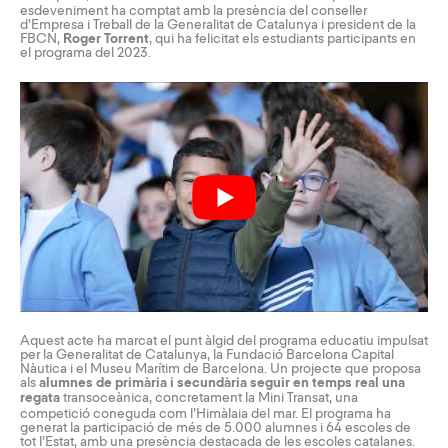
esdeveniment ha comptat amb la presència del conseller
d’Empresa i Treball de la Generalitat de Catalunya i president de la
FBCN,
Roger Torrent
, qui ha felicitat els estudiants participants en
el programa del 2023.
Aquest acte ha marcat el punt àlgid del programa educatiu impulsat
per la Generalitat de Catalunya, la Fundació Barcelona Capital
Nàutica i el Museu Marítim de Barcelona. Un projecte que proposa
als
alumnes de primària i secundària seguir en temps real una
regata
transoceànica, concretament la
Mini Transat
, una
competició coneguda com l’Himàlaia del mar. El programa ha
generat la participació de més de 5.000 alumnes i 64 escoles de
tot l’Estat, amb una presència destacada de les escoles catalanes.