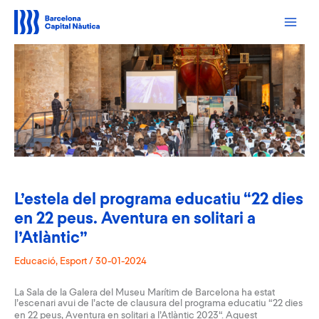
Vés
al
contingut
L’estela del programa educatiu “22 dies
en 22 peus. Aventura en solitari a
l’Atlàntic”
Educació
,
Esport
/
30-01-2024
La Sala de la Galera del Museu Marítim de Barcelona ha estat
l’escenari avui de l’acte de clausura del programa educatiu “
22 dies
en 22 peus, Aventura en solitari a l’Atlàntic 2023
“. Aquest