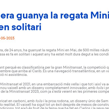
ra guanya la regata Mini
n solitari
-05-2023
a, de 24 anys, ha guanyat la
regata Mini en Mai
, de 500 milles nàuti
vessa es fa en solitari i aquest any ha estat molt dura degut a les co
t perquè es classificatòria per la gran Minitransat, la competició qu
tembre que arriba al Carib. És una navegació transatlàntica, en un va
ió ni assistència.
Minitransat el 2021, en una embarcació més vella i que tot i així va 
 un nou vaixell amb un disseny completament innovador, amb
foils
i p
t de la Ministransat 2023, com ja s’està veient en les primeres comp
bricat en carboni, amb
foils
i la proa rodona, un disseny únic de S
lo realitat. El vaixell ha sigut tot un èxit després de mesos de constr
dicions, tot això és fruit de la feina que ha fet en Carlos i la seva