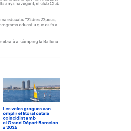
olts anys navegant, el club Club
rama educatiu “
22dies 22peus,
programa educatiu que es fa a
elebrarà al càmping la Ballena
Les veles grogues van
omplir el litoral català
coincidint amb
el Grand Départ Barcelon
a 2026