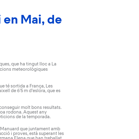
 en Mai, de
ques, que ha tingut lloc a La
ndicions meteorològiques
e té sortida a França, Les
ixell de 6’5 m d’eslora, que es
aconseguir molt bons resultats.
roa rodona. Aquest any
eticions de la temporada.
am Manuard que juntament amb
ucció i proves, està superant les
 germana Elena que han treballat