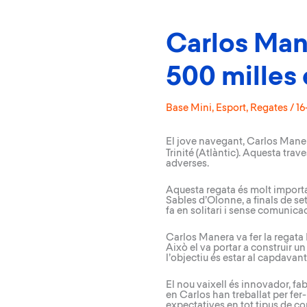
Carlos Mane
500 milles e
Base Mini
,
Esport
,
Regates
/
16
El jove navegant, Carlos Maner
Trinité (Atlàntic). Aquesta tra
adverses.
Aquesta regata és molt importan
Sables d’Olonne, a finals de se
fa en solitari i sense comunicac
Carlos Manera va fer la regata 
Això el va portar a construir
l’objectiu és estar al capdavan
El nou vaixell és innovador, fa
en Carlos han treballat per fer-
expectatives en tot tipus de con