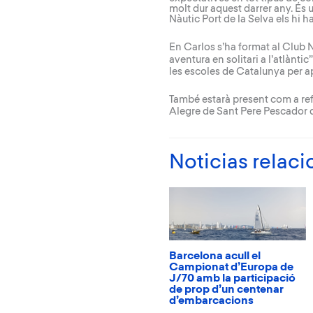
molt dur aquest darrer any. És 
Nàutic Port de la Selva els hi 
En Carlos s’ha format al
Club N
aventura en solitari a l’atlàntic
les escoles de Catalunya per apr
També estarà present com a refe
Alegre de Sant Pere Pescador de
Noticias relac
Barcelona acull el
Campionat d’Europa de
J/70 amb la participació
de prop d’un centenar
d’embarcacions