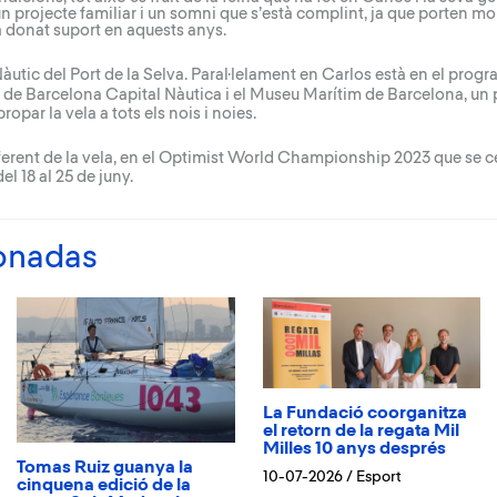
un projecte familiar i un somni que s’està complint, ja que porten m
ha donat suport en aquests anys.
àutic del Port de la Selva
. Paral·lelament en Carlos està en el prog
” de Barcelona Capital Nàutica i el Museu Marítim de Barcelona, un 
opar la vela a tots els nois i noies.
rent de la vela, en el
Optimist World Championship 2023
que se c
l 18 al 25 de juny.
ionadas
La Fundació coorganitza
el retorn de la regata Mil
Milles 10 anys després
Tomas Ruiz guanya la
10-07-2026
/
Esport
cinquena edició de la