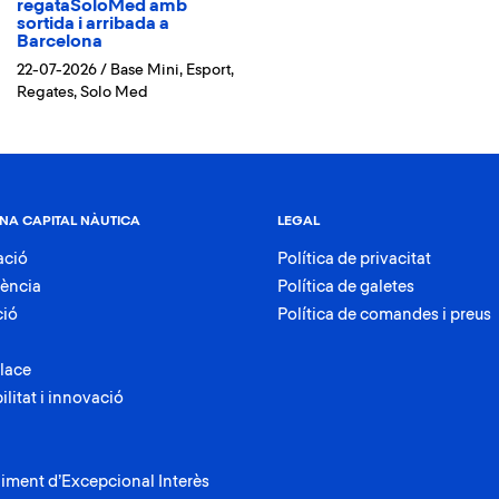
regataSoloMed amb
sortida i arribada a
Barcelona
22-07-2026
/
Base Mini
,
Esport
,
Regates
,
Solo Med
NA CAPITAL NÀUTICA
LEGAL
ació
Política de privacitat
rència
Política de galetes
ció
Política de comandes i preus
lace
ilitat i innovació
iment d’Excepcional Interès