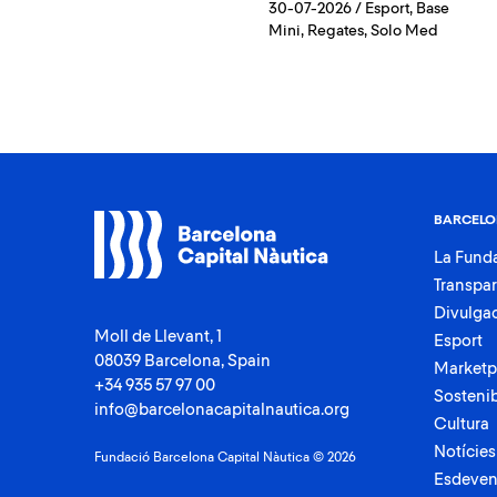
30-07-2026
/
Esport
,
Base
Mini
,
Regates
,
Solo Med
BARCELO
La Fund
Transpa
Divulga
Moll de Llevant, 1
Esport
08039 Barcelona, Spain
Marketp
+34 935 57 97 00
Sostenib
info@barcelonacapitalnautica.org
Cultura
Notícies
Fundació Barcelona Capital Nàutica © 2026
Esdeven