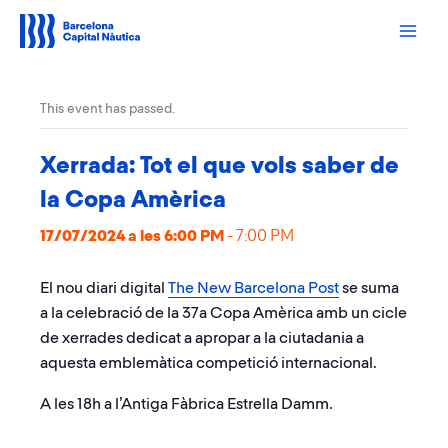
Vés
al
contingut
This event has passed.
Xerrada: Tot el que vols saber de
la Copa Amèrica
17/07/2024 a les 6:00 PM
-
7:00 PM
El nou diari digital
The New Barcelona Post
se suma
a la celebració de la 37a Copa Amèrica amb un cicle
de xerrades dedicat a apropar a la ciutadania a
aquesta emblemàtica competició internacional.
A les 18h a l’Antiga Fàbrica Estrella Damm.