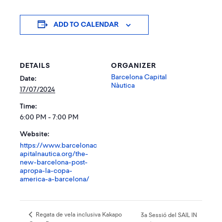
ADD TO CALENDAR
DETAILS
ORGANIZER
Barcelona Capital
Date:
Nàutica
17/07/2024
Time:
6:00 PM - 7:00 PM
Website:
https://www.barcelonac
apitalnautica.org/the-
new-barcelona-post-
apropa-la-copa-
america-a-barcelona/
Regata de vela inclusiva Kakapo
3a Sessió del SAIL IN