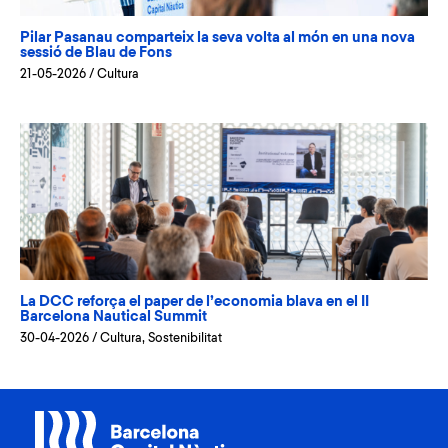
Pilar Pasanau comparteix la seva volta al món en una nova
sessió de Blau de Fons
21-05-2026
/
Cultura
La DCC reforça el paper de l’economia blava en el II
Barcelona Nautical Summit
30-04-2026
/
Cultura
,
Sostenibilitat