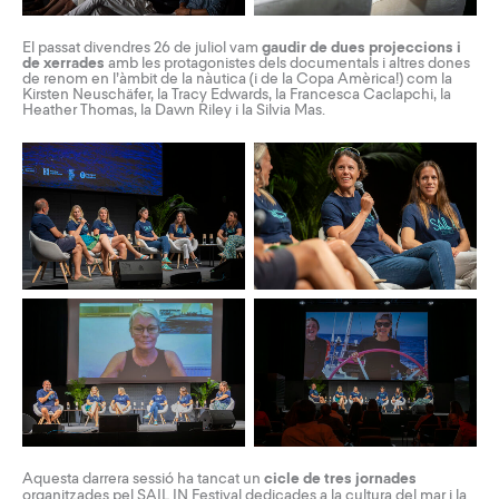
El passat divendres 26 de juliol vam
gaudir de dues projeccions i
de xerrades
amb les protagonistes dels documentals i altres dones
de renom en l’àmbit de la nàutica (i de la Copa Amèrica!) com la
Kirsten Neuschäfer, la Tracy Edwards, la Francesca Caclapchi, la
Heather Thomas, la Dawn Riley i la Silvia Mas.
Aquesta darrera sessió ha tancat un
cicle de tres jornades
organitzades pel
SAIL IN Festival
dedicades a la cultura del mar i la