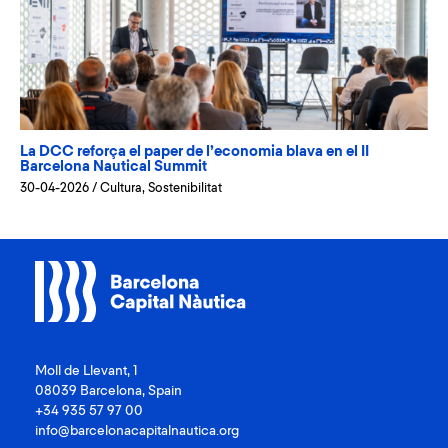
La DCC reforça el paper de l’economia blava en el II
Barcelona Nautical Summit
30-04-2026
/
Cultura
,
Sostenibilitat
Moll de Llevant, 1
08039 Barcelona, Spain
+34 935 57 97 00
info@barcelonacapitalnautica.org