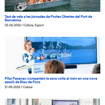
Tast de vela a les jornades de Portes Obertes del Port de
Barcelona
02-06-2026
/
Cultura
,
Esport
Pilar Pasanau comparteix la seva volta al món en una nova
sessió de Blau de Fons
21-05-2026
/
Cultura