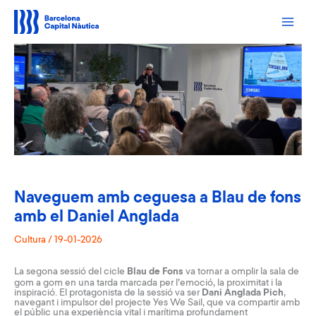
Vés
al
contingut
Naveguem amb ceguesa a Blau de fons
amb el Daniel Anglada
Cultura
/
19-01-2026
La segona sessió del cicle
Blau de Fons
va tornar a omplir la sala de
gom a gom en una tarda marcada per l’emoció, la proximitat i la
inspiració. El protagonista de la sessió va ser
Dani Anglada Pich
,
navegant i impulsor del projecte Yes We Sail, que va compartir amb
el públic una experiència vital i marítima profundament