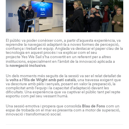
El públic va poder conèixer com, a partir d’aquesta experiència, va
reprendre la navegació adaptant-la a noves formes de percepció,
confiança i treball en equip. Anglada va destacar el paper clau de la
tecnologia en aquest procés i va explicar com el seu
projecte
Yes We Sail
s’ha convertit en un referent per a altres
institucions, especialment en l’àmbit de la innovació aplicada a
la
navegació inclusiva
.
Un dels moments més seguits de la sessió va ser el relat detallat de
la
volta a l’Illa de Wight amb patí català
, una travessa exigent que
va descriure amb pèls i senyals, posant en valor la preparació, la
complicitat amb l’equip i la capacitat d’adaptació davant les
dificultats. Una experiència que va captivar el públic tant pel repte
esportiu com pel seu vessant humà.
Una sessió emotiva i propera que consolida
Blau de Fons
com un
espai de trobada on el mar es presenta com a motor de superació,
innovació i transformació social.