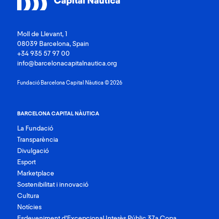
Moll de Llevant, 1
08039 Barcelona, Spain
+34 935 57 97 00
info@barcelonacapitalnautica.org
Fundació Barcelona Capital Nàutica © 2026
BARCELONA CAPITAL NÀUTICA
La Fundació
Transparència
Divulgació
Esport
Marketplace
Sostenibilitat i innovació
Cultura
Notícies
Esdeveniment d’Excepcional Interès Públic 37a Copa