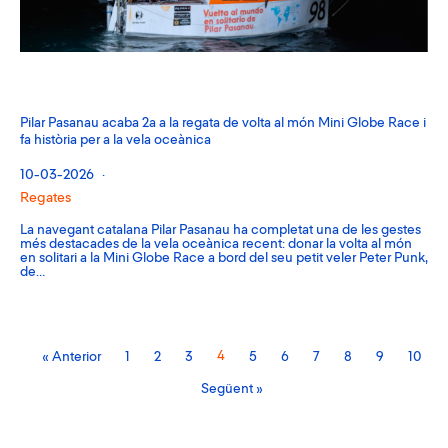
Pilar Pasanau acaba 2a a la regata de volta al món Mini Globe Race i
fa història per a la vela oceànica
10-03-2026
Regates
La navegant catalana Pilar Pasanau ha completat una de les gestes
més destacades de la vela oceànica recent: donar la volta al món
en solitari a la Mini Globe Race a bord del seu petit veler Peter Punk,
de…
4
« Anterior
1
2
3
5
6
7
8
9
10
Següent »