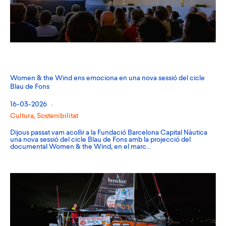
Women & the Wind ens emociona en una nova sessió del cicle
Blau de Fons
16-03-2026
Cultura
,
Sostenibilitat
Dijous passat vam acollir a la Fundació Barcelona Capital Nàutica
una nova sessió del cicle Blau de Fons amb la projecció del
documental Women & the Wind, en el marc…