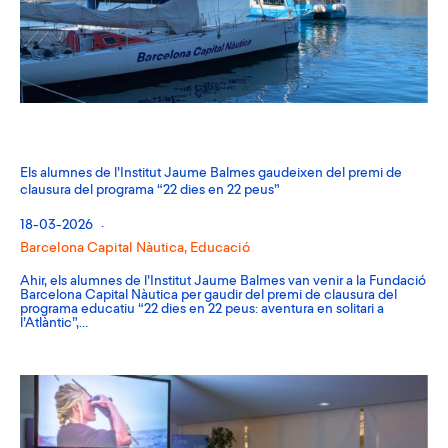
Els alumnes de l’Institut Jaume Balmes gaudeixen del premi de
clausura del programa “22 dies en 22 peus”
18-03-2026
Barcelona Capital Nàutica
,
Educació
Ahir, els alumnes de l’Institut Jaume Balmes van venir a la Fundació
Barcelona Capital Nàutica per gaudir del premi de clausura del
programa educatiu “22 dies en 22 peus: aventura en solitari a
l’Atlàntic”,…