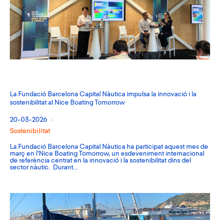
La Fundació Barcelona Capital Nàutica impulsa la innovació i la
sostenibilitat al Nice Boating Tomorrow
20-03-2026
Sostenibilitat
La Fundació Barcelona Capital Nàutica ha participat aquest mes de
març en l’Nice Boating Tomorrow, un esdeveniment internacional
de referència centrat en la innovació i la sostenibilitat dins del
sector nàutic. Durant…