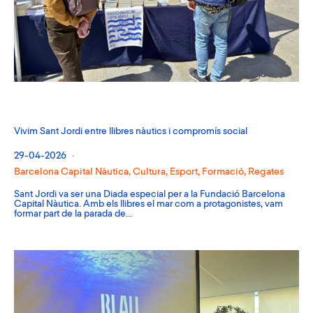
Vivim Sant Jordi entre llibres nàutics i compromís social
29-04-2026
Barcelona Capital Nàutica
,
Cultura
,
Esport
,
Formació
,
Regates
Sant Jordi va ser una Diada especial per a la Fundació Barcelona
Capital Nàutica. Amb els llibres el mar com a protagonistes, vam
formar part de la parada de…