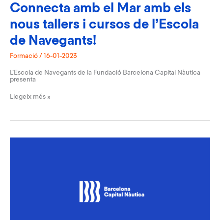
Connecta amb el Mar amb els
nous tallers i cursos de l’Escola
de Navegants!
Formació
/
16-01-2023
L’Escola de Navegants de la Fundació Barcelona Capital Nàutica
presenta
Connecta
Llegeix més »
amb
el
Mar
amb
els
nous
tallers
i
cursos
de
l’Escola
de
Navegants!