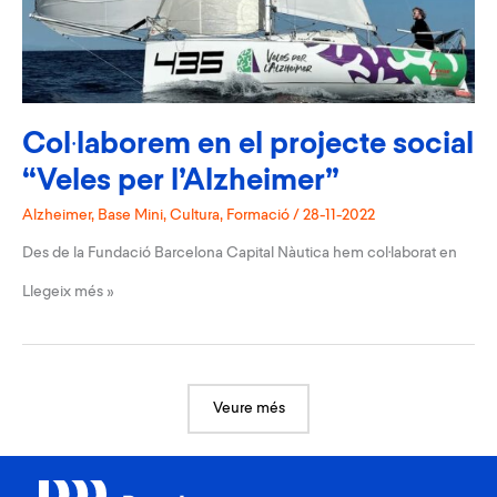
Col·laborem en el projecte social
“Veles per l’Alzheimer”
Alzheimer
,
Base Mini
,
Cultura
,
Formació
/
28-11-2022
Des de la Fundació Barcelona Capital Nàutica hem col·laborat en
Col·laborem
Llegeix més »
en
el
projecte
social
“Veles
per
Veure més
l’Alzheimer”