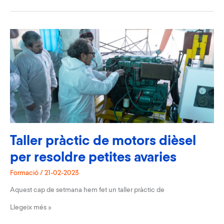
emoció
a
tota
vela
amb
“22
dies
en
22
peus”
Taller pràctic de motors dièsel
per resoldre petites avaries
Formació
/
21-02-2023
Aquest cap de setmana hem fet un taller pràctic de
Taller
Llegeix més »
pràctic