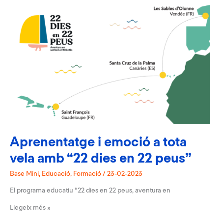
a
navegants
Aprenentatge i emoció a tota
vela amb “22 dies en 22 peus”
Base Mini
,
Educació
,
Formació
/
23-02-2023
El programa educatiu “22 dies en 22 peus, aventura en
Aprenentatge
Llegeix més »
i