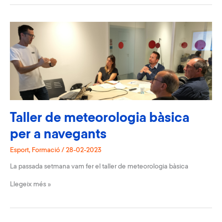
de
l’equip
de
regates
del
White
Shadow
Taller de meteorologia bàsica
per a navegants
Esport
,
Formació
/
28-02-2023
La passada setmana vam fer el taller de meteorologia bàsica
Taller
Llegeix més »
de
meteorologia
bàsica
per