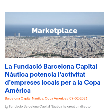
de
motors
dièsel
per
resoldre
petites
avaries
La Fundació Barcelona Capital
Nàutica potencia l’activitat
d’empreses locals per a la Copa
Amèrica
Barcelona Capital Nàutica
,
Copa Amèrica
/
09-02-2023
La Fundació Barcelona Capital Nàutica ha creat un directori