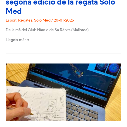
segona edició de la regata Solo
Med
Esport
,
Regates
,
Solo Med
/
20-01-2023
De la mà del Club Nàutic de Sa Ràpita (Mallorca),
Obrim
Llegeix més »
inscripcions
per
a
la
segona
edició
de
la
regata
Solo
Med