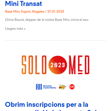
Mini Transat
Base Mini
,
Esport
,
Regates
/
27-01-2023
L’Aina Bauzà, skipper de la nostra Base Mini, inicia el seu
L’Aina
Llegeix més »
Bauzà
presenta
la
seva
Mini
Transat
Obrim inscripcions per a la