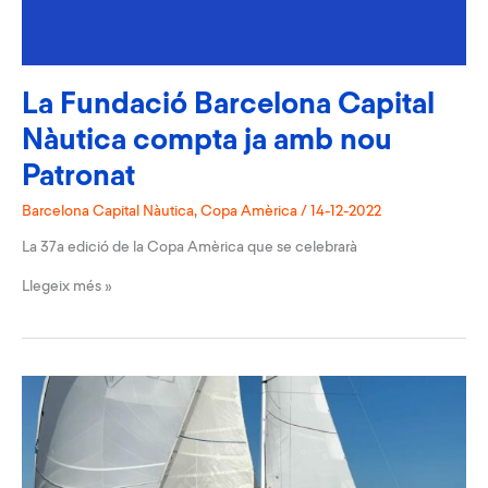
La Fundació Barcelona Capital
Nàutica compta ja amb nou
Patronat
Barcelona Capital Nàutica
,
Copa Amèrica
/
14-12-2022
La 37a edició de la Copa Amèrica que se celebrarà
La
Llegeix més »
Fundació
Barcelona
Capital
Nàutica
compta
ja
amb
nou
Patronat