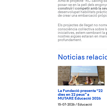
Amb el projecte “
RC Sailing B
posar-se en la pell dels enginy
construir i competir amb la se
desenvolupat habilitats pràctiq
de crear una embarcació pròpi
Els
projectes de llegat
no només
consciència col·lectiva sobre l
iniciatives, estem sembrant la
nostres aigües estaran en man
profundament.
Noticias relac
La Fundació presenta “22
dies en 22 peus” a
MUTARE Educació 2026
15-07-2026
/
Educació