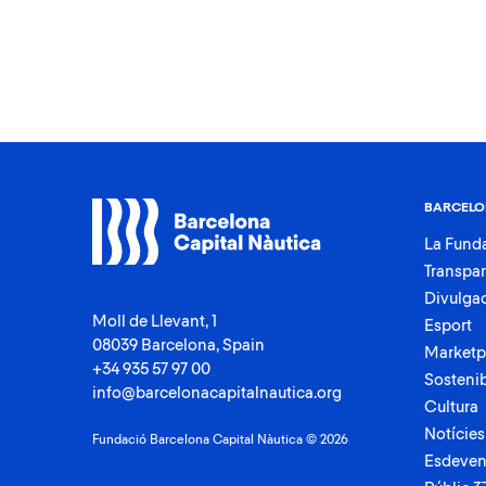
BARCELO
La Fund
Transpa
Divulga
Moll de Llevant, 1
Esport
08039 Barcelona, Spain
Marketp
+34 935 57 97 00
Sostenib
info@barcelonacapitalnautica.org
Cultura
Notícies
Fundació Barcelona Capital Nàutica © 2026
Esdeven