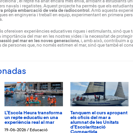
arcelona
”, el repte ha anat encara més enllà, arribant a estudiants u
ers navals i regatistes. Aquest projecte ha permès que els estudian
va pròpia embarcació de vela de radiocontrol
. Amb aquesta experièn
ues en enginyeria i treball en equip, experimentant en primera perso
a.
 ofereixen experiències educatives riques i estimulants, sinó que 
a importància del mar en les nostres vides i la necessitat de protegir
passió pel mar en les noves generacions
, i, amb això, contribuïm a g
s de persones que, no només estimen el mar, sinó que també el cone
ionadas
L’Escola Heura transforma
Tanquem el curs apropant
un repte educatiu en una
els oficis del mar a
experiència real al mar
alumnat de les Unitats
d’Escolarització
19-06-2026
/
Educació
Compartida