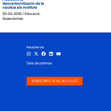
descarbonització de la
nàutica als instituts
30-04-2026
/
Educació
,
Sostenibilitat
FOLLOW US
Sala de premsa
SUBSCRIU-TE AL BUTLLETÍ