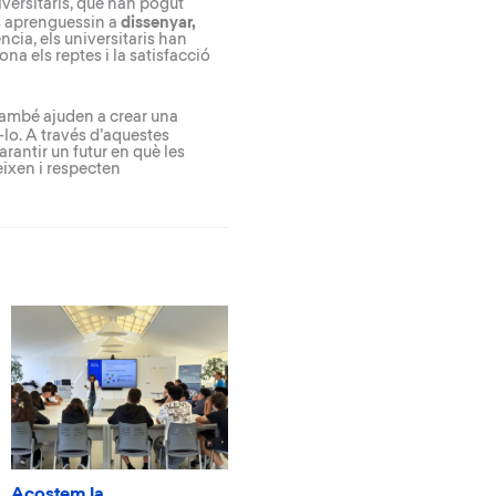
niversitaris, que han pogut
ts aprenguessin a
dissenyar,
cia, els universitaris han
na els reptes i la satisfacció
també ajuden a crear una
-lo. A través d’aquestes
arantir un futur en què les
ixen i respecten
Acostem la