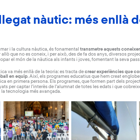
llegat nàutic: més enllà d
l mar i la cultura nàutica, és fonamental
transmetre aquests coneixem
r allò que no es coneix, i per això, des de fa dos anys, diversos
proje
opar el món de la nàutica als infants i joves, fomentant la seva pass
ica va més enllà de la teoria: es tracta de
crear experiències que co
reball en equip
. Així, els programes educatius que hem creat engloben
ica en primera persona. Els programes, que formen part dels
projec
ts per captar l’interès de l’alumnat de totes les edats i que cobreix
 a la tecnologia més avançada.