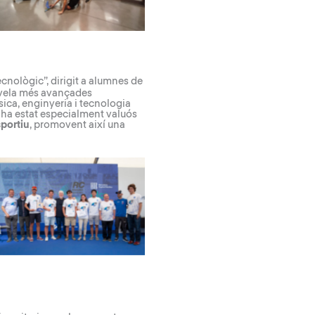
tecnològic
”, dirigit a alumnes de
e vela més avançades
sica, enginyeria i tecnologia
e ha estat especialment valuós
sportiu
, promovent així una