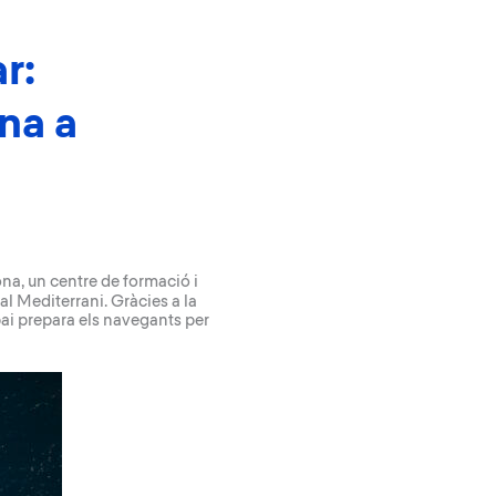
r:
na a
ona
, un centre de formació i
al Mediterrani. Gràcies a la
pai prepara els navegants per