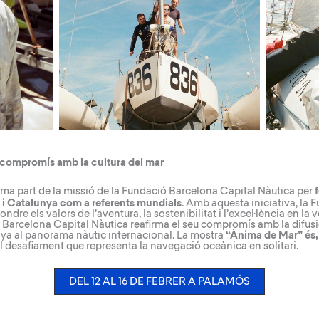
l compromís amb la cultura del mar
rma part de la missió de la Fundació Barcelona Capital Nàutica per
 i Catalunya com a referents mundials
. Amb aquesta iniciativa, la 
dre els valors de l’aventura, la sostenibilitat i l’excel·lència en la v
Barcelona Capital Nàutica reafirma el seu compromís amb la difusió d
nya al panorama nàutic internacional. La mostra
“Ànima de Mar” és, 
al desafiament que representa la navegació oceànica en solitari.
DEL 12 AL 16 DE FEBRER A PALAMÓS