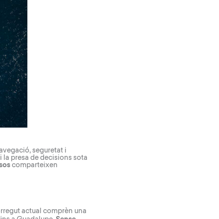
vegació, seguretat i
i la presa de decisions sota
ïsos
comparteixen
orregut actual comprèn una