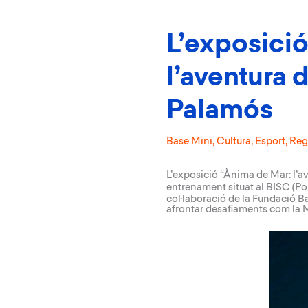
L’exposició
l’aventura 
Palamós
Base Mini
,
Cultura
,
Esport
,
Reg
L’exposició “
Ànima de Mar: l’a
entrenament situat al
BISC
(Po
col·laboració de la Fundació B
afrontar desafiaments com la M