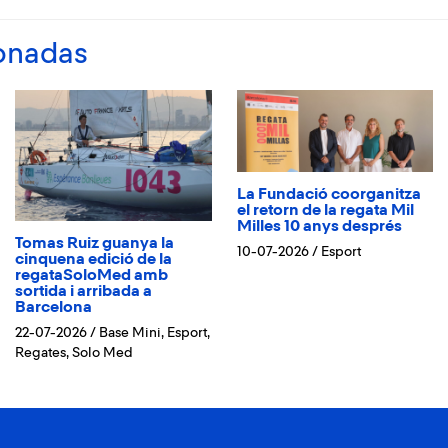
ionadas
La Fundació coorganitza
el retorn de la regata Mil
Milles 10 anys després
Tomas Ruiz guanya la
10-07-2026
/
Esport
cinquena edició de la
regataSoloMed amb
sortida i arribada a
Barcelona
22-07-2026
/
Base Mini
,
Esport
,
Regates
,
Solo Med