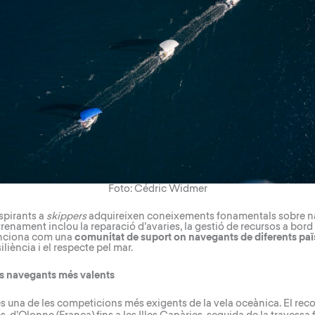
Foto: Cédric Widmer
spirants a
skippers
adquireixen coneixements fonamentals sobre na
trenament inclou la reparació d’avaries, la gestió de recursos a bord 
funciona com una
comunitat de suport on navegants de diferents pa
iliència i el respecte pel mar.
als navegants més valents
s una de les competicions més exigents de la vela oceànica. El rec