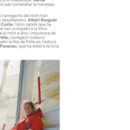
 fins a Guadalupe.
Sense
ió per completar la travessa.
ors navegants del món han
an desafiament.
Albert Bargués
 Costa
, l’únic català que ha
bé han competit a la Mini
a al món a dos i impulsora de
ella,
navegant oceànic
petir la fita de Pella en l’edició
r Pasanau
, que ha estat a la línia