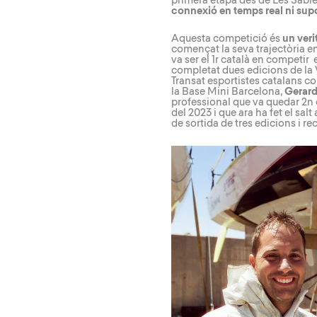
primera etapa des de Les Sables
connexió en temps real ni supo
Aquesta competició és
un veri
començat la seva trajectòria e
va ser el 1r català en competir
completat dues edicions de la V
Transat esportistes catalans 
la Base Mini Barcelona,
Gerard
professional que va quedar 2n e
del 2023 i que ara ha fet el sa
de sortida de tres edicions i r