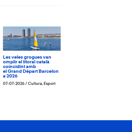
Les veles grogues van
omplir el litoral català
coincidint amb
el Grand Départ Barcelon
a 2026
07-07-2026
/
Cultura
,
Esport