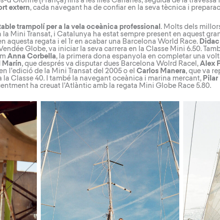
-d’Olonne (França) fins a les Illes Canàries, seguida de la travessa
rt extern
, cada navegant ha de confiar en la seva tècnica i preparac
table trampolí per a la vela oceànica professional
. Molts dels mill
n la Mini Transat, i Catalunya ha estat sempre present en aquest gr
 en aquesta regata i el 1r en acabar una Barcelona World Race.
Didac
endée Globe, va iniciar la seva carrera en la Classe Mini 6.50. Tam
com
Anna Corbella
, la primera dona espanyola en completar una volt
 Marín
, que després va disputar dues Barcelona Wolrd Racel,
Alex P
n l’edició de la Mini Transat del 2005 o el
Carlos Manera
, que va re
lt a la Classe 40. I també la navegant oceànica i marina mercant,
Pila
ecentment ha creuat l’Atlàntic amb la regata Mini Globe Race 5.80.