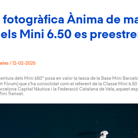
 fotogràfica Ànima de ma
dels Mini 6.50 es preestre
ates
/
12-02-2025
ventura dels Mini 650
” posa en valor la tasca de la
Base Mini Barcel
rt Fòrum) que s’ha consolidat com el referent de la Classe Mini 6.50 
arcelona Capital Nàutica i la Federació Catalana de Vela, aquest es
ini Transat.