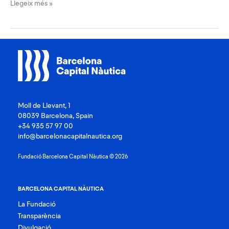
La
Llegeix més »
Fundació
acull
una
jornada
de
reflexió
sobre
la
visibilitat
de
l’esport
Moll de Llevant, 1
femení
als
08039 Barcelona, Spain
mitjans
+34 935 57 97 00
info@barcelonacapitalnautica.org
Fundació Barcelona Capital Nàutica © 2026
BARCELONA CAPITAL NÀUTICA
La Fundació
Transparència
Divulgació