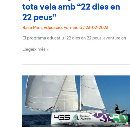
tota vela amb “22 dies en
22 peus”
Base Mini
,
Educació
,
Formació
/
23-02-2023
El programa educatiu “22 dies en 22 peus, aventura en
Aprenentatge
Llegeix més »
i
emoció
a
tota
vela
amb
“22
dies
en
22
peus”