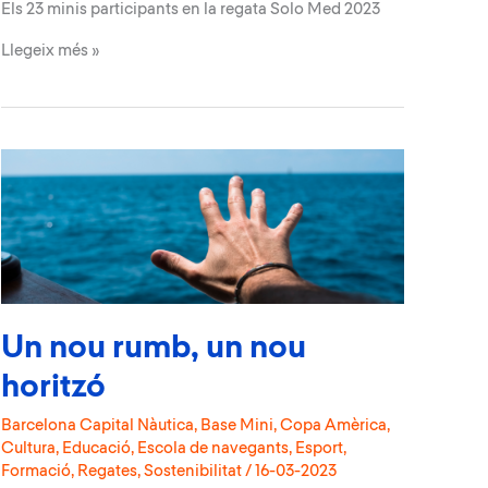
Els 23 minis participants en la regata Solo Med 2023
Sortida
Llegeix més »
de
la
2a
edició
de
la
Regata
Solo
Med
Un nou rumb, un nou
horitzó
Barcelona Capital Nàutica
,
Base Mini
,
Copa Amèrica
,
Cultura
,
Educació
,
Escola de navegants
,
Esport
,
Formació
,
Regates
,
Sostenibilitat
/
16-03-2023