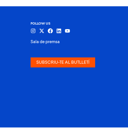
Creuer
FOLLOW US
Sala de premsa
SUBSCRIU-TE AL BUTLLETÍ