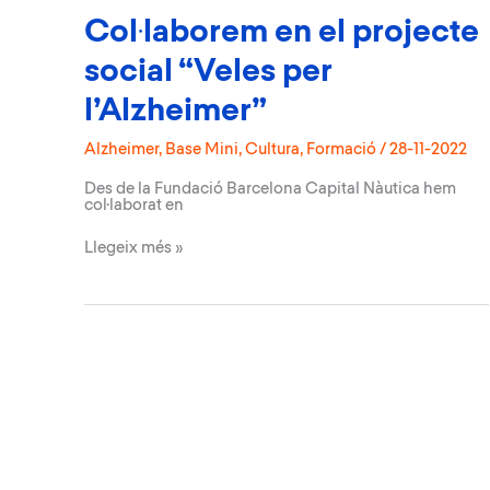
Col·laborem en el projecte
social “Veles per
l’Alzheimer”
Alzheimer
,
Base Mini
,
Cultura
,
Formació
/
28-11-2022
Des de la Fundació Barcelona Capital Nàutica hem
col·laborat en
Col·laborem
Llegeix més »
en
el
projecte
social
“Veles
per
l’Alzheimer”