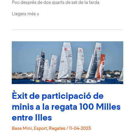
Poc després de dos quarts de set de la tarda
La
Llegeix més »
flota
de
la
Regata
Solo
Med
a
Sa
Ràpita
Èxit de participació de
minis a la regata 100 Milles
entre Illes
Base Mini
,
Esport
,
Regates
/
11-04-2023