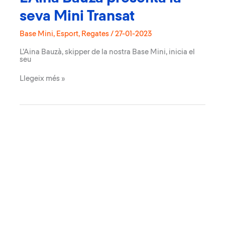
seva Mini Transat
Base Mini
,
Esport
,
Regates
/
27-01-2023
L’Aina Bauzà, skipper de la nostra Base Mini, inicia el
seu
L’Aina
Llegeix més »
Bauzà
presenta
la
seva
Mini
Transat