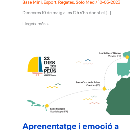
Base Mini
,
Esport
,
Regates
,
Solo Med
/
10-05-2023
Dimecres 10 de maig a les 12h s’ha donat el […]
Sortida
Llegeix més »
de
la
2a
etapa
de
la
Regata
Solo
Med
des
de
Sa
Ràpita
Aprenentatge i emoció a