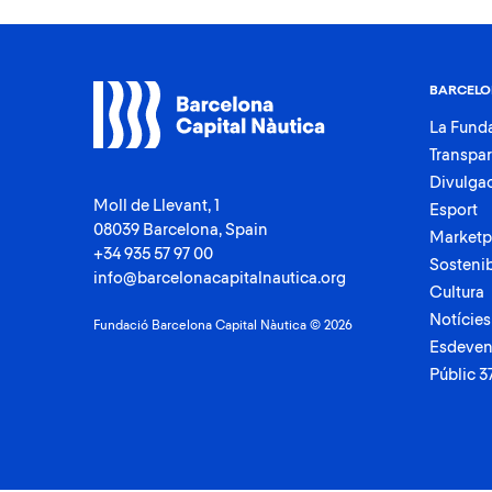
BARCELO
La Fund
Transpa
Divulga
Moll de Llevant, 1
Esport
08039 Barcelona, Spain
Marketp
+34 935 57 97 00
Sostenib
info@barcelonacapitalnautica.org
Cultura
Notícies
Fundació Barcelona Capital Nàutica © 2026
Esdeven
Públic 