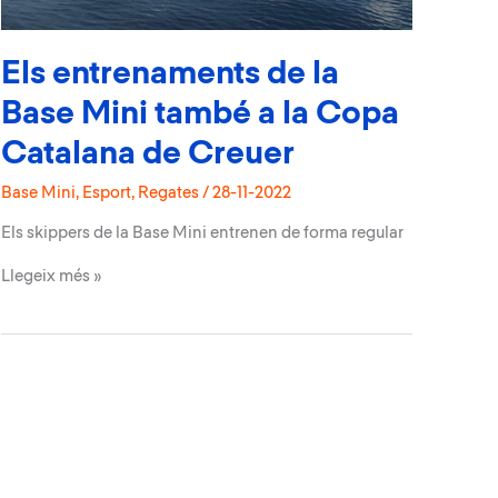
Els entrenaments de la
Base Mini també a la Copa
Catalana de Creuer
Base Mini
,
Esport
,
Regates
/
28-11-2022
Els skippers de la Base Mini entrenen de forma regular
Els
Llegeix més »
entrenaments
de
la
Base
Mini
també
a
la
Copa
Catalana
de