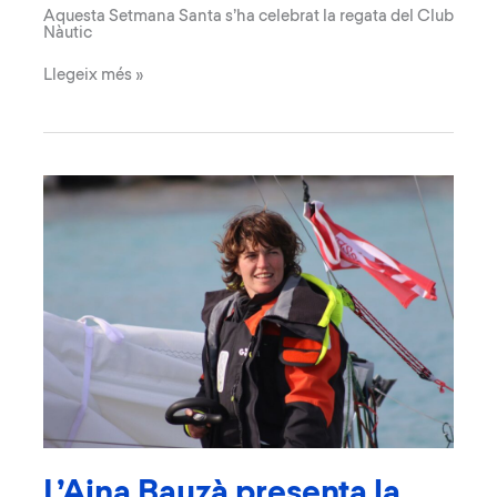
Aquesta Setmana Santa s’ha celebrat la regata del Club
Nàutic
Èxit
Llegeix més »
de
participació
de
minis
a
la
regata
100
Milles
entre
Illes
L’Aina Bauzà presenta la