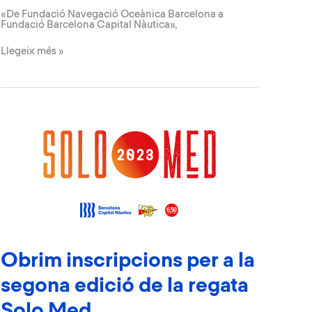
«De Fundació Navegació Oceànica Barcelona a
Fundació Barcelona Capital Nàutica»,
Un
Llegeix més »
nou
rumb,
un
nou
horitzó
Obrim inscripcions per a la
segona edició de la regata
Solo Med