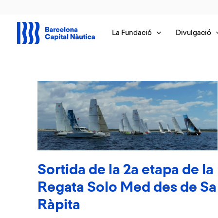
Vés
al
contingut
La Fundació
Divulgació
Sortida de la 2a etapa de la
Regata Solo Med des de Sa
Ràpita