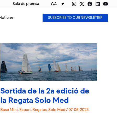
Sala de premsa
CA
Notícies
SUBSCRIBE TO OUR NEWSLETTER
Sortida de la 2a edició de
la Regata Solo Med
Base Mini
,
Esport
,
Regates
,
Solo Med
/
07-05-2023