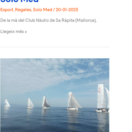
Esport
,
Regates
,
Solo Med
/
20-01-2023
De la mà del Club Nàutic de Sa Ràpita (Mallorca),
Obrim
Llegeix més »
inscripcions
per
a
la
segona
edició
de
la
regata
Solo
Med