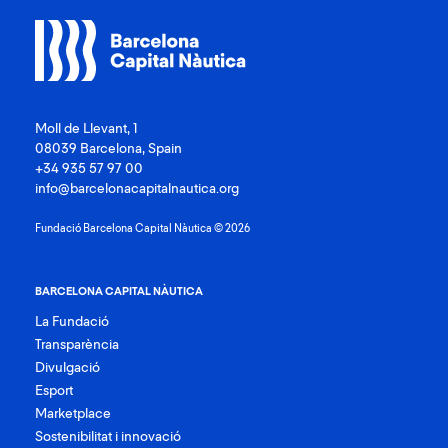
mar
Moll de Llevant, 1
08039 Barcelona, Spain
+34 935 57 97 00
info@barcelonacapitalnautica.org
Fundació Barcelona Capital Nàutica © 2026
BARCELONA CAPITAL NÀUTICA
La Fundació
Transparència
Divulgació
Esport
Marketplace
Sostenibilitat i innovació