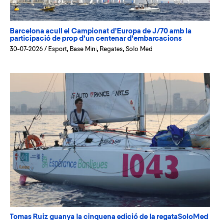
Barcelona acull el Campionat d’Europa de J/70 amb la
participació de prop d’un centenar d’embarcacions
30-07-2026
/
Esport
,
Base Mini
,
Regates
,
Solo Med
Tomas Ruiz guanya la cinquena edició de la regataSoloMed