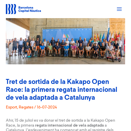
Vés
al
contingut
Tret de sortida de la Kakapo Open
Race: la primera regata internacional
de vela adaptada a Catalunya
Esport
,
Regates
/
16-07-2024
Ahir, 15 de juliol es va donar el tret de sortida a la
Kakapo Open
Race
, la primera
regata internacional de vela adaptada
a
Catalunya. L’esdeveniment ha començat amb el registre dels