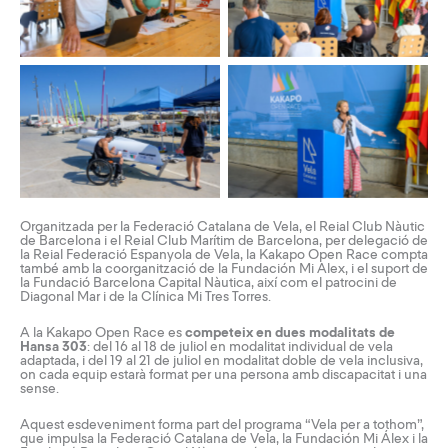
Organitzada per la Federació Catalana de Vela, el Reial Club Nàutic
de Barcelona i el Reial Club Marítim de Barcelona, per delegació de
la Reial Federació Espanyola de Vela, la Kakapo Open Race compta
també amb la coorganització de la Fundación Mi Alex, i el suport de
la Fundació Barcelona Capital Nàutica, així com el patrocini de
Diagonal Mar i de la Clínica Mi Tres Torres.
A la Kakapo Open Race es
competeix en dues modalitats de
Hansa 303
: del 16 al 18 de juliol en modalitat individual de vela
adaptada, i del 19 al 21 de juliol en modalitat doble de vela inclusiva,
on cada equip estarà format per una persona amb discapacitat i una
sense.
Aquest esdeveniment forma part del programa “Vela per a tothom”,
que impulsa la Federació Catalana de Vela, la Fundación Mi Álex i la