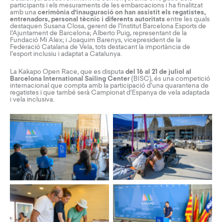
participants i els mesuraments de les embarcacions i ha finalitzat
amb una
cerimònia d’inauguració on han assistit els regatistes,
entrenadors, personal tècnic i diferents autoritats
entre les quals
destaquen Susana Closa, gerent de l’Institut Barcelona Esports de
l’Ajuntament de Barcelona; Alberto Puig, representant de la
Fundació Mi Alex; i Joaquim Barenys, vicepresident de la
Federació Catalana de Vela, tots destacant la importància de
l’esport inclusiu i adaptat a Catalunya.
La Kakapo Open Race, que es disputa
del 16 al 21 de juliol al
Barcelona International Sailing Center
(BISC), és una competició
internacional que compta amb la participació d’una quarantena de
regatistes i que també serà Campionat d’Espanya de vela adaptada
i vela inclusiva.