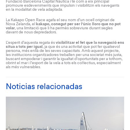
Fundació Barcelona Capital Nàutica i té com a eix principal
promoure esdeveniments que impulsin i visibilitzin els navegants
en la modalitat de vela adaptada.
La Kakapo Open Race agafa el seu nom d’un ocell originari de
Nova Zelanda, el
kakapo, conegut per ser l’únic lloro que no pot
volar
, una limitació que li ha permès sobreviure durant segles
davant de nous depredadors.
L’esperit d’aquesta regata és
visibilitzar el fet que la navegació ens
situa a tots per igual
, ja que és una activitat que pot fer qualsevol
persona, més enllà de les seves capacitats. Amb aquest projecte,
les institucions organitzadores treballen per una societat més justa,
buscant empoderar i garantir la igualtat d’oportunitats per a tothom,
obrint el mar i l’esport de la vela a tots els col·lectius, especialment
als més vulnerables.
Noticias relacionadas