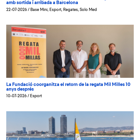
amb sortida i arribada a Barcelona
22-07-2026
/
Base Mini
,
Esport
,
Regates
,
Solo Med
La Fundació coorganitza el retorn de la regata Mil Milles 10
anys després
10-07-2026
/
Esport